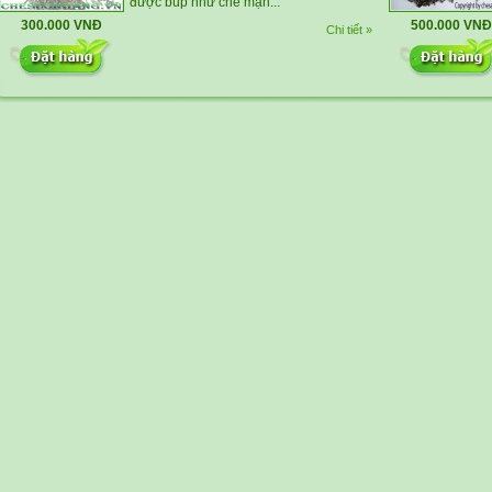
được búp như chè mạn...
300.000 VNĐ
500.000 VNĐ
Chi tiết »