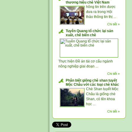
thương hiệu chè Việt Nam
hông tin trên được
đưa ra trong Hội
thảo thông tin thị ...
Chi tiết »
Tuyên Quang tổ chức lại sản
xuất, chế biến chè
Thực hiện Đề án tái cơ cấu ngành
nông nghiệp giai đoạn ...
Chi tiết »
Phân biệt giống chè shan tuyết
Mộc Châu với các loại chè khác
Chè Shan tuyết Mộc
Châu là giống chè
Shan, có tên khoa
học ...
Chi tiết »