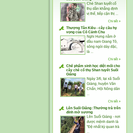
Chè Shan tuyết cổ
thụ dần khẳng định
vị thế, tiếp cận thị ...
Chi tiết »
Thượng Tân Kiều - cây cầu hy
vọng của Cố Cảnh Chu
Nghi Hưng nằm ở
đầu nam Giang Tô,
sông ngòi dày đặc,
là ...
Chi tiết »
Chế phẩm sinh học diệt mối cho
cây chè cổ thụ Shan tuyết Suối
Giàng
Ngày 3/6, tại xã Suối
Giàng, huyện Văn
Chấn, Hội Nông dân
...
Chi tiết »
Lên Suối Giàng :Thưởng trà trên
đỉnh mờ sương
Lên Suối Giàng - nơi
được mệnh danh là
"Đệ nhất kỳ quan trà
...