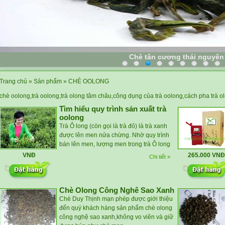
Chè tân cương thái nguyên
Trang chủ
»
Sản phẩm
»
CHÈ OOLONG
chè oolong,
trà oolong
,trà olong tâm châu,
công dụng của trà oolong
,cách pha trà o
Tìm hiểu quy trình sản xuất trà
oolong
Trà Ô long (còn gọi là trà đỏ) là trà xanh
được lên men nửa chừng. Nhờ quy trình
bán lên men, lượng men trong trà Ô long
VNĐ
265.000 VNĐ
Chi tiết »
Chè Olong Công Nghê Sao Xanh
Chè Duy Thịnh mạn phép được giới thiệu
đến quý khách hàng sản phẩm chè olong
công nghệ sao xanh,không vo viên và giữ