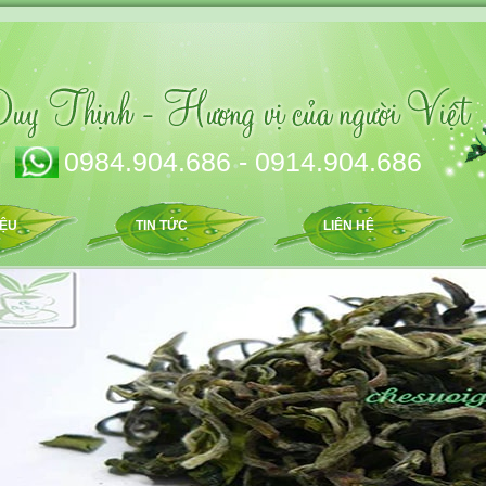
0984.904.686 - 0914.904.686
IỆU
TIN TỨC
LIÊN HỆ