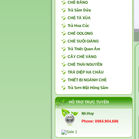
CHÈ ĐẮNG
Trà Sâm Dứa
CHÈ TÀ XÙA
Trà Hoa Cúc
CHÈ OOLONG
CHÈ SUỐI GIÀNG
Trà Thiết Quan Âm
CÂY CHÈ VẰNG
CHÈ THÁI NGUYÊN
TRÀ DIỆP HẠ CHÂU
THIẾT BỊ NGÀNH CHÈ
Trà Sơn Mật Hồng Sâm
HỖ TRỢ TRỰC TUYẾN
Mr.Huy
Phone: 0984.904.686