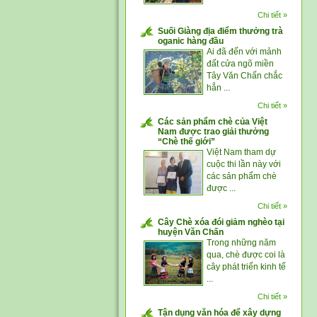
Chi tiết »
Suối Giàng địa điểm thưởng trà
oganic hàng đầu
Ai đã đến với mảnh
đất cửa ngõ miền
Tây Văn Chấn chắc
hẳn ...
Chi tiết »
Các sản phẩm chè của Việt
Nam được trao giải thưởng
“Chè thế giới”
Việt Nam tham dự
cuộc thi lần này với
các sản phẩm chè
được ...
Chi tiết »
Cây Chè xóa đói giảm nghèo tại
huyện Văn Chấn
Trong những năm
qua, chè được coi là
cây phát triển kinh tế
...
Chi tiết »
Tận dụng văn hóa để xây dựng