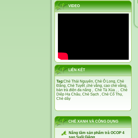
VIDEO
LIÊN KẾT
Tag
:
Chè Thái Nguyên,
Chè Ô Long,
Chè
Đắng
,
Chè Tuyết
,
chè vằng
,
cao chè vằng
,
bàn trà điện đa năng
,
Chè Tà Xùa
, ,
Chè
Diệp Hạ Châu,
Chè Sạch
,
Chè Cổ Thụ
,
Chè dây
CHÈ XANH VÀ CÔNG DỤNG
Nâng tầm sản phẩm trà OCOP 4
sao Suối Giàng