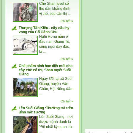
Chè Shan tuyết cổ
thụ dần khẳng định
vị thế, tiếp cận thị ...
Chi tiết »
Thượng Tân Kiều - cây cầu hy
vọng của Cố Cảnh Chu
Nghi Hưng nằm ở
đầu nam Giang Tô,
sông ngòi dày đặc,
là ...
Chi tiết »
Chế phẩm sinh học diệt mối cho
cây chè cổ thụ Shan tuyết Suối
Giàng
Ngày 3/6, tại xã Suối
Giàng, huyện Văn
Chấn, Hội Nông dân
...
Chi tiết »
Lên Suối Giàng :Thưởng trà trên
đỉnh mờ sương
Lên Suối Giàng - nơi
được mệnh danh là
"Đệ nhất kỳ quan trà
...