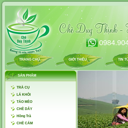
0984.904
TRANG CHỦ
GIỚI THIỆU
TIN T
SẢN PHẨM
TRÀ CỤ
LÁ KHÔI
TÁO MÈO
CHÈ DÂY
Hồng Trà
CHÈ CÁM