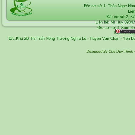
Đ/c cơ sở 1: Thôn Ngọc Nh
Liê
Đ/c cơ sở 2: 3
Liên hệ: Mr Huy
0984.
Đ/c cơ sở 3: Xóm 8 
Liên Hệ: D
Đ/c:Khu 2B Thị Trấn Nông Trường Nghĩa Lộ - Huyện Văn Chấn - Yên 
Designed By Chè Duy Thịnh 