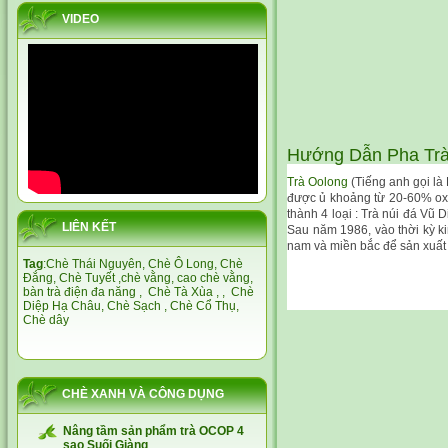
VIDEO
Hướng Dẫn Pha Trà
Trà Oolong
(Tiếng anh gọi là
được ủ khoảng từ 20-60% oxid
thành 4 loại : Trà núi đá Vũ
LIÊN KẾT
Sau năm 1986, vào thời kỳ k
nam và miền bắc để sản xuất 
Tag
:
Chè Thái Nguyên,
Chè Ô Long,
Chè
Đắng
,
Chè Tuyết
,
chè vằng
,
cao chè vằng
,
bàn trà điện đa năng
,
Chè Tà Xùa
, ,
Chè
Diệp Hạ Châu,
Chè Sạch
,
Chè Cổ Thụ
,
Chè dây
CHÈ XANH VÀ CÔNG DỤNG
Nâng tầm sản phẩm trà OCOP 4
sao Suối Giàng