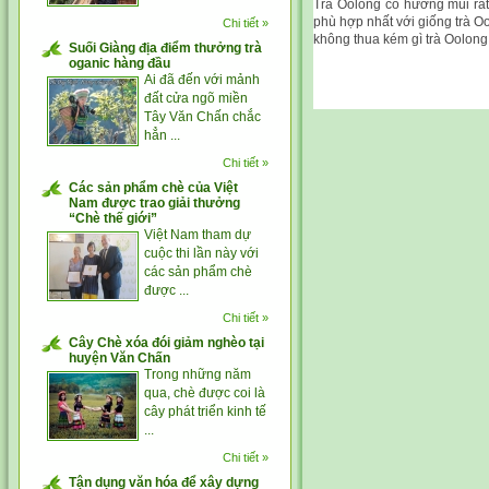
Trà Oolong có hương mùi rất
phù hợp nhất với giống trà O
Chi tiết »
không thua kém gì trà Oolong
Suối Giàng địa điểm thưởng trà
oganic hàng đầu
Ai đã đến với mảnh
đất cửa ngõ miền
Tây Văn Chấn chắc
hẳn ...
Chi tiết »
Các sản phẩm chè của Việt
Nam được trao giải thưởng
“Chè thế giới”
Việt Nam tham dự
cuộc thi lần này với
các sản phẩm chè
được ...
Chi tiết »
Cây Chè xóa đói giảm nghèo tại
huyện Văn Chấn
Trong những năm
qua, chè được coi là
cây phát triển kinh tế
...
Chi tiết »
Tận dụng văn hóa để xây dựng