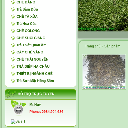
CHÈ ĐẮNG
Trà Sâm Dứa
CHÈ TÀ XÙA
Trà Hoa Cúc
CHÈ OOLONG
CHÈ SUỐI GIÀNG
Trà Thiết Quan Âm
Trang chủ
»
Sản phẩm
CÂY CHÈ VẰNG
CHÈ THÁI NGUYÊN
TRÀ DIỆP HẠ CHÂU
THIẾT BỊ NGÀNH CHÈ
Trà Sơn Mật Hồng Sâm
HỖ TRỢ TRỰC TUYẾN
Mr.Huy
Phone: 0984.904.686