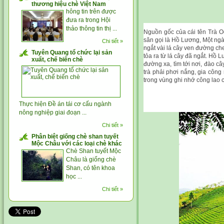
thương hiệu chè Việt Nam
hông tin trên được
đưa ra trong Hội
thảo thông tin thị ...
Nguồn gốc của cái tên Trà Oo
săn gọi là Hồ Lương, Một ngày 
Chi tiết »
ngắt vài lá cây ven đường ch
Tuyên Quang tổ chức lại sản
tỏa ra từ lá cây đã ngắt. H
xuất, chế biến chè
đường xa, tìm tới nơi, đào c
trà phải phơi nắng, gia côn
trong vùng ghi nhớ công lao c
Thực hiện Đề án tái cơ cấu ngành
nông nghiệp giai đoạn ...
Chi tiết »
Phân biệt giống chè shan tuyết
Mộc Châu với các loại chè khác
Chè Shan tuyết Mộc
Châu là giống chè
Shan, có tên khoa
học ...
Chi tiết »