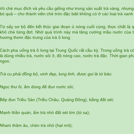
Vò chè mục đích và yêu cầu giống như trong sản xuất trà vàng, nhưng
bó quả – cho thành viên chè tròn đặc biệt không có ở các loại trà xanh
Từ sấy sơ bộ đến kết thúc giai đoạn ủ nóng cuối cùng, thực chất là q
khô chè từng đợt. Nhờ quá trình này mà tăng cường mầu nước của trà
hương thơm đặc trưng của trà ô long.
Cách pha uống trà ô long tại Trung Quốc rất cầu kỳ. Trong uống trà c
là dùng nhiều trà, nước sôi ít, độ nóng cao, nước trà đặc. Thời gian 
ngon.
Trà cụ phải đồng bộ, xinh đẹp, lung linh, được gọi là tứ bảo:
Ngọc thư ôi, ấm dùng để đun nước sôi;
Bếp đun Triều Sán (Triều Châu, Quảng Đông), bằng đất sét;
Mạnh thần quán, ấm trà nhỏ đất sét tím (tử sa);
Nham thâm âu, chén trà nhỏ (hạt mít);