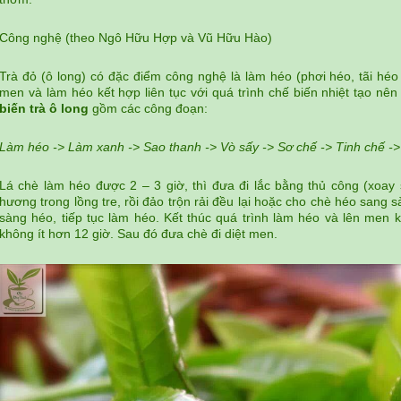
Công nghệ (theo Ngô Hữu Hợp và Vũ Hữu Hào)
Trà đỏ (ô long) có đặc điểm công nghệ là làm héo (phơi héo, tãi héo 
men và làm héo kết hợp liên tục với quá trình chế biến nhiệt tạo nên
biến trà ô long
gồm các công đoạn:
Làm héo -> Làm xanh -> Sao thanh -> Vò sấy -> Sơ chế -> Tinh chế -
Lá chè làm héo được 2 – 3 giờ, thì đưa đi lắc bằng thủ công (xoa
hương trong lồng tre, rồi đảo trộn rải đều lại hoặc cho chè héo sang s
sàng héo, tiếp tục làm héo. Kết thúc quá trình làm héo và lên men k
không ít hơn 12 giờ. Sau đó đưa chè đi diệt men.