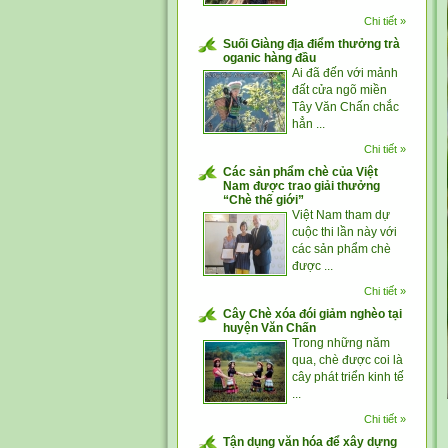
Chi tiết »
Suối Giàng địa điểm thưởng trà
oganic hàng đầu
Ai đã đến với mảnh
đất cửa ngõ miền
Tây Văn Chấn chắc
hẳn ...
Chi tiết »
Các sản phẩm chè của Việt
Nam được trao giải thưởng
“Chè thế giới”
Việt Nam tham dự
cuộc thi lần này với
các sản phẩm chè
được ...
Chi tiết »
Cây Chè xóa đói giảm nghèo tại
huyện Văn Chấn
Trong những năm
qua, chè được coi là
cây phát triển kinh tế
...
Chi tiết »
Tận dụng văn hóa để xây dựng