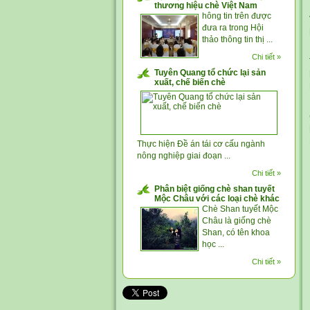
thương hiệu chè Việt Nam
hông tin trên được
đưa ra trong Hội
thảo thông tin thị ...
Chi tiết »
Tuyên Quang tổ chức lại sản
xuất, chế biến chè
Thực hiện Đề án tái cơ cấu ngành
nông nghiệp giai đoạn ...
Chi tiết »
Phân biệt giống chè shan tuyết
Mộc Châu với các loại chè khác
Chè Shan tuyết Mộc
Châu là giống chè
Shan, có tên khoa
học ...
Chi tiết »