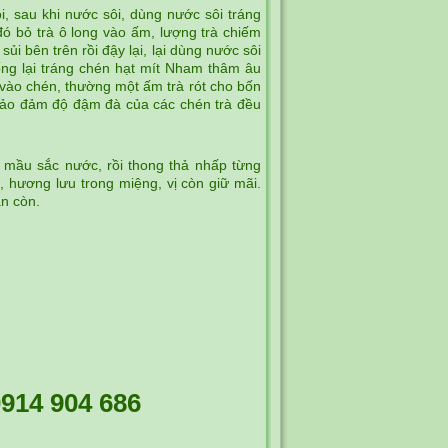
i, sau khi nước sôi, dùng nước sôi tráng
 bỏ trà ô long vào ấm, lượng trà chiếm
i bên trên rồi đậy lại, lại dùng nước sôi
ống lại tráng chén hạt mít Nham thâm âu
 vào chén, thường một ấm trà rót cho bốn
, bảo đảm độ đậm đà của các chén trà đều
 mầu sắc nước, rồi thong thả nhấp từng
 hương lưu trong miệng, vị còn giữ mãi.
ẫn còn.
914 904 686