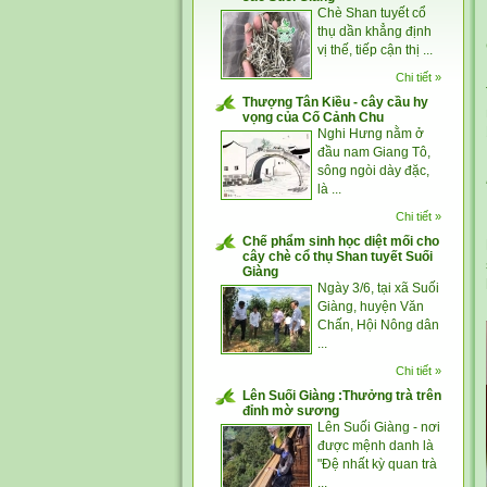
Chè Shan tuyết cổ
thụ dần khẳng định
vị thế, tiếp cận thị ...
Chi tiết »
Thượng Tân Kiều - cây cầu hy
vọng của Cố Cảnh Chu
Nghi Hưng nằm ở
đầu nam Giang Tô,
sông ngòi dày đặc,
là ...
Chi tiết »
Chế phẩm sinh học diệt mối cho
cây chè cổ thụ Shan tuyết Suối
Giàng
Ngày 3/6, tại xã Suối
Giàng, huyện Văn
Chấn, Hội Nông dân
...
Chi tiết »
Lên Suối Giàng :Thưởng trà trên
đỉnh mờ sương
Lên Suối Giàng - nơi
được mệnh danh là
"Đệ nhất kỳ quan trà
...