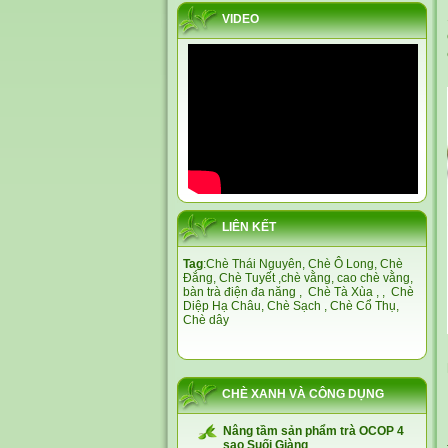
VIDEO
LIÊN KẾT
Tag
:
Chè Thái Nguyên,
Chè Ô Long,
Chè
Đắng
,
Chè Tuyết
,
chè vằng
,
cao chè vằng
,
bàn trà điện đa năng
,
Chè Tà Xùa
, ,
Chè
Diệp Hạ Châu,
Chè Sạch
,
Chè Cổ Thụ
,
Chè dây
CHÈ XANH VÀ CÔNG DỤNG
Nâng tầm sản phẩm trà OCOP 4
sao Suối Giàng