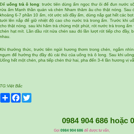
Để
uống trà ô long
: trước tiên dùng ấm ngọc thư ôi để đun nước sô
rửa ấm Mạnh thần quán và chén Nham thâm âu cho thật nóng. Sau đó
khoảng 6-7 phần 10 ấm, rót ước sôi đầy ấm, dùng nắp gạt hết các bọt sủ
tưới lên nắp để giữ nhiệt độ cao cho nước trà trong ấm. Trước khi u
cho thật nóng. sau khi hãm trà chừng một phút, rót nước trà trong ấm
chén hạt mít. Lần dầu rót nửa chén sau đó lần lượt rót tiếp cho đầy
nhau.
Khi thưởng thức, trước tiên ngửi hương thơm trong chén, ngắm nhìn
ngụm để hưởng thụ đầy đủ cái thú của uống trà ô long. Sau khi uông,
Uống hết một chén, pha tiếp chén thứ hai, pha đến 3-4 lần hương vị v
TG:Việt Bắc
Share
Facebook
Twitter
0984 904 686
hoặc
0
Gọi
0984 904 686
để được tư vấn,