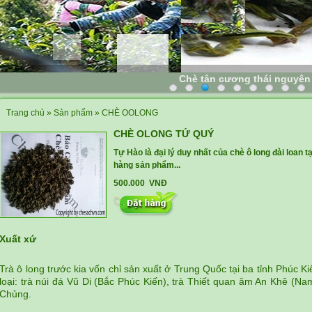
Chè tân cương thái nguyên
Trang chủ
»
Sản phẩm
»
CHÈ OOLONG
CHÈ OLONG TỨ QUÝ
Tự Hào là đại lý duy nhất của chè ô long đài loan 
hàng sản phẩm...
500.000 VNĐ
Xuất xứ
Trà ô long trước kia vốn chỉ sản xuất ở Trung Quốc tại ba tỉnh Phúc 
loại: trà núi đá Vũ Di (Bắc Phúc Kiến), trà Thiết quan âm An Khê (Na
Chủng.