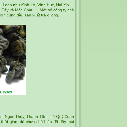
ài Loan như Kinh Lộ, Vĩnh Húc, Hai Yin …
Hà Tây và Mộc Châu … Một số công ty chè
n cũng đều sản xuất trà ô long.
yên, Ngọc Thúy, Thanh Tâm, Tứ Quý Xuân
thời gian, dù chưa chế biến đã dậy mùi