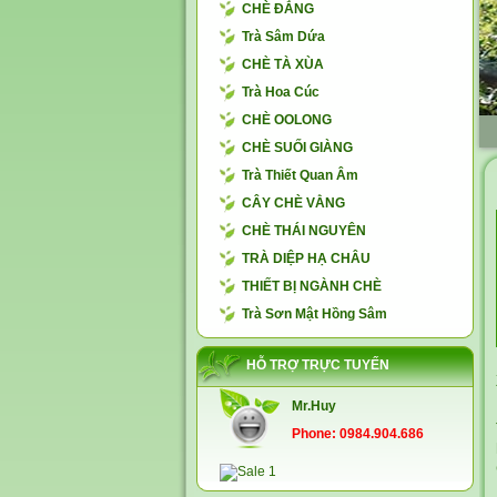
CHÈ ĐẮNG
Trà Sâm Dứa
CHÈ TÀ XÙA
Trà Hoa Cúc
CHÈ OOLONG
CHÈ SUỐI GIÀNG
Trà Thiết Quan Âm
CÂY CHÈ VẰNG
CHÈ THÁI NGUYÊN
TRÀ DIỆP HẠ CHÂU
THIẾT BỊ NGÀNH CHÈ
Trà Sơn Mật Hồng Sâm
HỖ TRỢ TRỰC TUYẾN
Mr.Huy
Phone: 0984.904.686