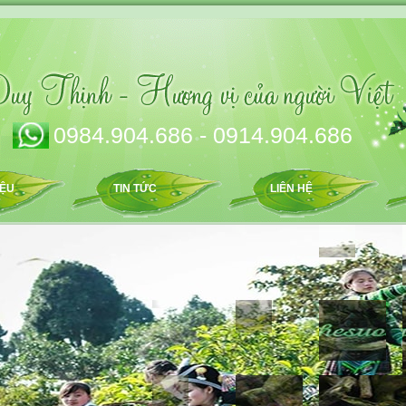
0984.904.686 - 0914.904.686
IỆU
TIN TỨC
LIÊN HỆ