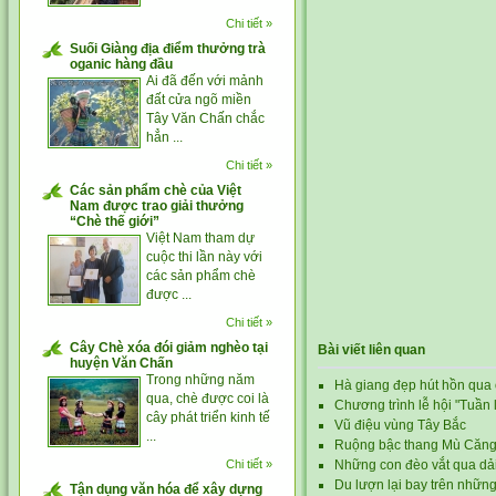
Chi tiết »
Suối Giàng địa điểm thưởng trà
oganic hàng đầu
Ai đã đến với mảnh
đất cửa ngõ miền
Tây Văn Chấn chắc
hẳn ...
Chi tiết »
Các sản phẩm chè của Việt
Nam được trao giải thưởng
“Chè thế giới”
Việt Nam tham dự
cuộc thi lần này với
các sản phẩm chè
được ...
Chi tiết »
Cây Chè xóa đói giảm nghèo tại
Bài viết liên quan
huyện Văn Chấn
Trong những năm
Hà giang đẹp hút hồn qua
qua, chè được coi là
Chương trình lễ hội "Tuần
cây phát triển kinh tế
Vũ điệu vùng Tây Bắc
...
Ruộng bậc thang Mù Căng
Chi tiết »
Những con đèo vắt qua dải
Du lượn lại bay trên nhữn
Tận dụng văn hóa để xây dựng