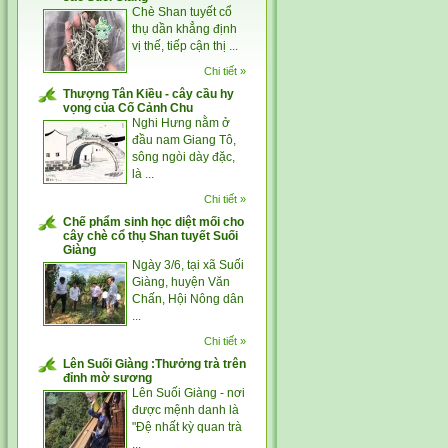
Chè Shan tuyết cổ
thụ dần khẳng định
vị thế, tiếp cận thị ...
Chi tiết »
Thượng Tân Kiều - cây cầu hy
vọng của Cố Cảnh Chu
Nghi Hưng nằm ở
đầu nam Giang Tô,
sông ngòi dày đặc,
là ...
Chi tiết »
Chế phẩm sinh học diệt mối cho
cây chè cổ thụ Shan tuyết Suối
Giàng
Ngày 3/6, tại xã Suối
Giàng, huyện Văn
Chấn, Hội Nông dân
...
Chi tiết »
Lên Suối Giàng :Thưởng trà trên
đỉnh mờ sương
Lên Suối Giàng - nơi
được mệnh danh là
"Đệ nhất kỳ quan trà
...