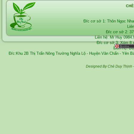
CHÈ
Đ/c cơ sở 1: Thôn Ngọc Nh
Liê
Đ/c cơ sở 2: 3
Liên hệ: Mr Huy
0984.
Đ/c cơ sở 3: Xóm 8 
Liên Hệ: D
Đ/c:Khu 2B Thị Trấn Nông Trường Nghĩa Lộ - Huyện Văn Chấn - Yên 
Designed By Chè Duy Thịnh 