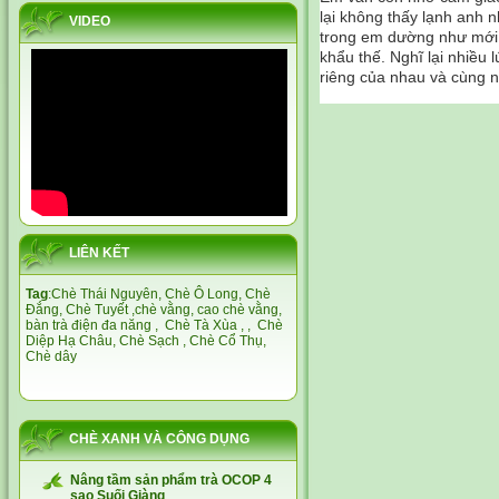
lại không thấy lạnh anh 
VIDEO
trong em dường như mới 
khẩu thế. Nghĩ lại nhiều
riêng của nhau và cùng n
LIÊN KẾT
Tag
:
Chè Thái Nguyên,
Chè Ô Long,
Chè
Đắng
,
Chè Tuyết
,
chè vằng
,
cao chè vằng
,
bàn trà điện đa năng
,
Chè Tà Xùa
, ,
Chè
Diệp Hạ Châu,
Chè Sạch
,
Chè Cổ Thụ
,
Chè dây
CHÈ XANH VÀ CÔNG DỤNG
Nâng tầm sản phẩm trà OCOP 4
sao Suối Giàng