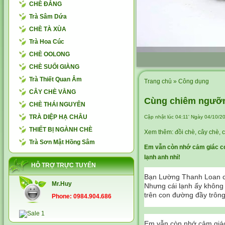
CHÈ ĐẮNG
Trà Sâm Dứa
CHÈ TÀ XÙA
Trà Hoa Cúc
CHÈ OOLONG
CHÈ SUỐI GIÀNG
Trà Thiết Quan Âm
Trang chủ
» Công dụng
CÂY CHÈ VẰNG
Cùng chiêm ngưỡn
CHÈ THÁI NGUYÊN
TRÀ DIỆP HẠ CHÂU
Cập nhật lúc 04:11' Ngày 04/10/2
THIẾT BỊ NGÀNH CHÈ
Xem thêm:
đồi chè
,
cây chè
,
c
Trà Sơn Mật Hồng Sâm
Em vẫn còn nhớ cảm giác cơ
lạnh anh nhỉ!
HỖ TRỢ TRỰC TUYẾN
Bạn Lường Thanh Loan ch
Mr.Huy
Nhưng cái lạnh ấy không 
trên con đường đầy trông
Phone: 0984.904.686
Em vẫn còn nhớ cảm giác