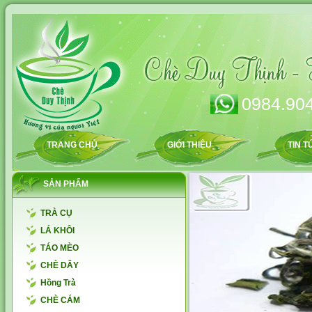
0984.904
TRANG CHỦ
GIỚI THIỆU
TIN T
SẢN PHẨM
TRÀ CỤ
LÁ KHÔI
TÁO MÈO
CHÈ DÂY
Hồng Trà
CHÈ CÁM