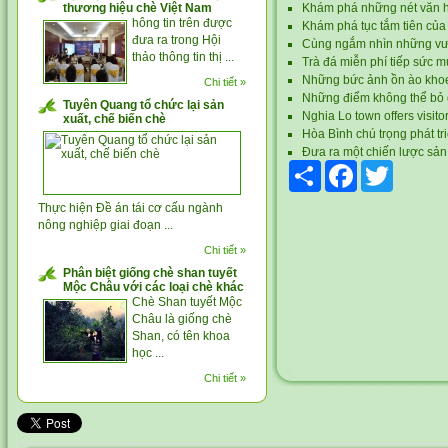
thương hiệu chè Việt Nam
Khám phá những nét văn 
hông tin trên được
Khám phá tục tắm tiên của
đưa ra trong Hội
Cùng ngắm nhìn những vườn
thảo thông tin thị ...
Trà đá miễn phí tiếp sức m
Những bức ảnh ồn ào khoe
Chi tiết »
Những điểm không thể bỏ qu
Tuyên Quang tổ chức lại sản
Nghia Lo town offers visitor
xuất, chế biến chè
Hòa Bình chú trọng phát tr
Đưa ra một chiến lược sản
Share
Facebook
Twitter
Thực hiện Đề án tái cơ cấu ngành
nông nghiệp giai đoạn ...
Chi tiết »
Phân biệt giống chè shan tuyết
Mộc Châu với các loại chè khác
Chè Shan tuyết Mộc
Châu là giống chè
Shan, có tên khoa
học ...
Chi tiết »