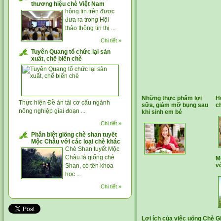
thương hiệu chè Việt Nam
hông tin trên được
đưa ra trong Hội
thảo thông tin thị ...
Chi tiết »
Tuyên Quang tổ chức lại sản
xuất, chế biến chè
Những thực phẩm lợi
H
Thực hiện Đề án tái cơ cấu ngành
sữa, giảm mỡ bụng sau
c
nông nghiệp giai đoạn ...
khi sinh em bé
Chi tiết »
Phân biệt giống chè shan tuyết
Mộc Châu với các loại chè khác
Chè Shan tuyết Mộc
Châu là giống chè
M
v
Shan, có tên khoa
học ...
Chi tiết »
Lợi ích của việc uống Chè
G