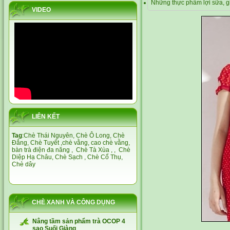
Những thực phẩm lợi sữa, 
VIDEO
LIÊN KẾT
Tag
:
Chè Thái Nguyên,
Chè Ô Long,
Chè
Đắng
,
Chè Tuyết
,
chè vằng
,
cao chè vằng
,
bàn trà điện đa năng
,
Chè Tà Xùa
, ,
Chè
Diệp Hạ Châu,
Chè Sạch
,
Chè Cổ Thụ
,
Chè dây
CHÈ XANH VÀ CÔNG DỤNG
Nâng tầm sản phẩm trà OCOP 4
sao Suối Giàng