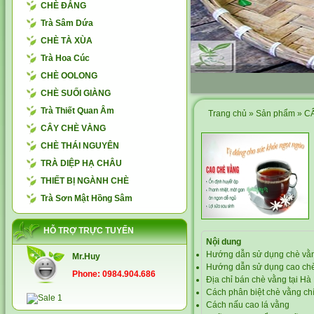
CHÈ ĐẮNG
Trà Sâm Dứa
CHÈ TÀ XÙA
Trà Hoa Cúc
CHÈ OOLONG
CHÈ SUỐI GIÀNG
Trà Thiết Quan Âm
Trang chủ
»
Sản phẩm
»
C
CÂY CHÈ VẰNG
CHÈ THÁI NGUYÊN
TRÀ DIỆP HẠ CHÂU
THIẾT BỊ NGÀNH CHÈ
Trà Sơn Mật Hồng Sâm
HỖ TRỢ TRỰC TUYẾN
Nội dung
Hướng dẫn sử dụng chè vằ
Mr.Huy
Hướng dẫn sử dụng cao ch
Phone: 0984.904.686
Địa chỉ bán chè vằng tại Hà
Cách phân biệt chè vằng ch
Cách nấu cao lá vằng