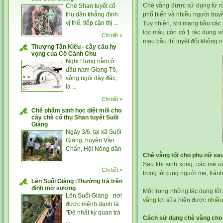
Chè vằng được sử dụng từ rấ
Chè Shan tuyết cổ
thụ dần khẳng định
phổ biến và nhiều người tru
vị thế, tiếp cận thị ...
Tuy nhiên, khi mang bầu các 
lọc máu còn có 1 tác dụng v
Chi tiết »
mau bầu thì tuyệt đối không n
Thượng Tân Kiều - cây cầu hy
vọng của Cố Cảnh Chu
Nghi Hưng nằm ở
đầu nam Giang Tô,
sông ngòi dày đặc,
là ...
Chi tiết »
Chế phẩm sinh học diệt mối cho
cây chè cổ thụ Shan tuyết Suối
Giàng
Ngày 3/6, tại xã Suối
Giàng, huyện Văn
Chấn, Hội Nông dân
Chè vằng tốt cho phụ nữ sau
...
Sau khi sinh xong, các mẹ 
Chi tiết »
trong tử cung người mẹ, tránh
Lên Suối Giàng :Thưởng trà trên
đỉnh mờ sương
Một trong những tác dụng tốt
Lên Suối Giàng - nơi
vằng lợi sữa hiện được nhiều
được mệnh danh là
"Đệ nhất kỳ quan trà
Cách sử dụng chè vằng cho 
...