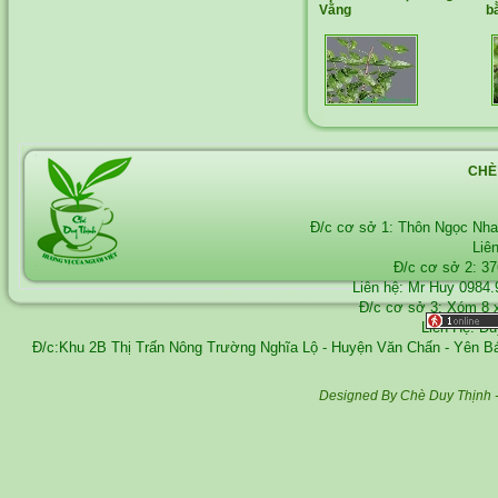
Vằng
b
CHÈ
Đ/c cơ sở 1: Thôn Ngọc Nh
Liê
Đ/c cơ sở 2: 3
Liên hệ: Mr Huy
0984.
Đ/c cơ sở 3: Xóm 8 
Liên Hệ: D
Đ/c:Khu 2B Thị Trấn Nông Trường Nghĩa Lộ - Huyện Văn Chấn - Yên 
Designed By Chè Duy Thịnh 