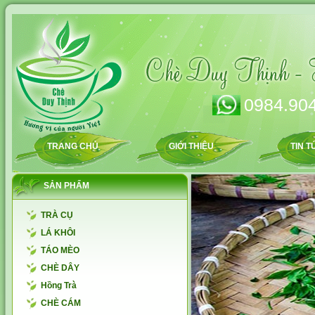
0984.904
TRANG CHỦ
GIỚI THIỆU
TIN T
SẢN PHẨM
TRÀ CỤ
LÁ KHÔI
TÁO MÈO
CHÈ DÂY
Hồng Trà
CHÈ CÁM