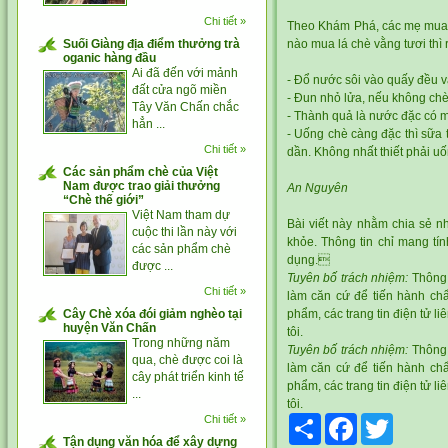
Chi tiết »
Theo Khám Phá, các mẹ mua c
Suối Giàng địa điểm thưởng trà
nào mua lá chè vằng tươi thì
oganic hàng đầu
Ai đã đến với mảnh
- Đổ nước sôi vào quấy đều và
đất cửa ngõ miền
- Đun nhỏ lửa, nếu không chè 
Tây Văn Chấn chắc
- Thành quả là nước đặc có 
hẳn ...
- Uống chè càng đặc thì sữa 
Chi tiết »
dần. Không nhất thiết phải u
Các sản phẩm chè của Việt
Nam được trao giải thưởng
An Nguyên
“Chè thế giới”
Việt Nam tham dự
Bài viết này nhằm chia sẻ nh
cuộc thi lần này với
khỏe. Thông tin chỉ mang tín
các sản phẩm chè
dụng.
được ...
Tuyên bố trách nhiệm:
Thông t
Chi tiết »
làm căn cứ để tiến hành chẩn
Cây Chè xóa đói giảm nghèo tại
phẩm, các trang tin điện tử 
huyện Văn Chấn
tôi.
Trong những năm
Tuyên bố trách nhiệm:
Thông t
qua, chè được coi là
làm căn cứ để tiến hành chẩn
cây phát triển kinh tế
phẩm, các trang tin điện tử 
...
tôi.
Chi tiết »
Share
Facebook
Twitter
Tận dụng văn hóa để xây dựng