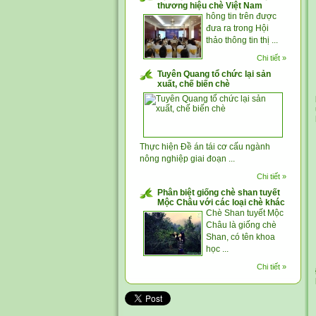
thương hiệu chè Việt Nam
hông tin trên được
đưa ra trong Hội
thảo thông tin thị ...
Chi tiết »
Tuyên Quang tổ chức lại sản
xuất, chế biến chè
Thực hiện Đề án tái cơ cấu ngành
nông nghiệp giai đoạn ...
Chi tiết »
Phân biệt giống chè shan tuyết
Mộc Châu với các loại chè khác
Chè Shan tuyết Mộc
Châu là giống chè
Shan, có tên khoa
học ...
Chi tiết »