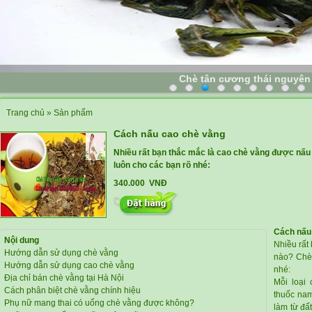
Chè tân cương thái nguyên
Trang chủ
»
Sản phẩm
Cách nấu cao chè vằng
Nhiều rất bạn thắc mắc là cao chè vằng được nấu 
luôn cho các bạn rõ nhé:
340.000 VNĐ
Cách nấu
Nội dung
Nhiều rất
Hướng dẫn sử dụng chè vằng
nào? Chè 
Hướng dẫn sử dụng cao chè vằng
nhé:
Địa chỉ bán chè vằng tại Hà Nội
Mỗi loại
Cách phân biệt chè vằng chính hiệu
thuốc nam
Phụ nữ mang thai có uống chè vằng được không?
làm từ đấ