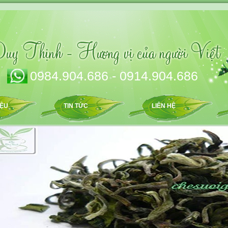
0984.904.686 - 0914.904.686
IỆU
TIN TỨC
LIÊN HỆ