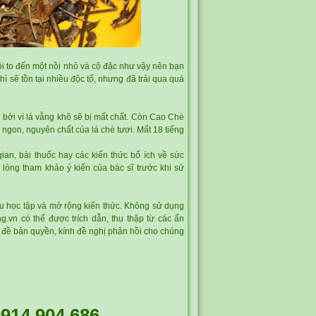
ồi to đến một nồi nhỏ và cô đặc như vậy nên bạn
ì sẽ tồn tại nhiều độc tố, nhưng đã trải qua quá
, bởi vì lá vằng khô sẽ bị mất chất. Còn Cao
Chè
 ngon, nguyên chất của lá chè tươi. Mất 18 tiếng
ian, bài thuốc hay các kiến thức bổ ích về sức
i lòng tham khảo ý kiến của bác sĩ trước khi sử
cứu học tập và mở rộng kiến thức. Không sử dụng
ng.vn có thể được trích dẫn, thu thập từ các ấn
n đề bản quyền, kính đề nghị phản hồi cho chúng
914 904 686