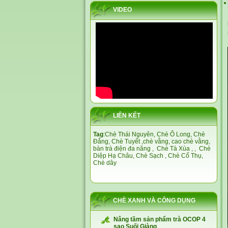
VIDEO
LIÊN KẾT
Tag
:
Chè Thái Nguyên,
Chè Ô Long,
Chè
Đắng
,
Chè Tuyết
,
chè vằng
,
cao chè vằng
,
bàn trà điện đa năng
,
Chè Tà Xùa
, ,
Chè
Diệp Hạ Châu,
Chè Sạch
,
Chè Cổ Thụ
,
Chè dây
CHÈ XANH VÀ CÔNG DỤNG
Nâng tầm sản phẩm trà OCOP 4
sao Suối Giàng