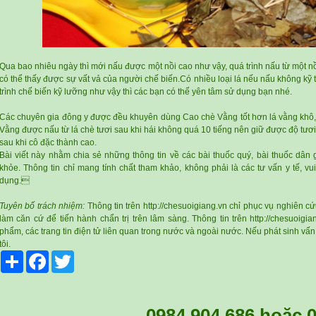
Qua bao nhiêu ngày thì mới nấu được một nồi cao như vậy, quá trình nấu từ một n
có thể thấy được sự vất vả của người chế biến.Có nhiều loại lá nếu nấu không kỹ th
trình chế biến kỹ lưỡng như vậy thì các bạn có thể yên tâm sử dụng bạn nhé.
Các chuyên gia đông y được đều khuyên dùng
Cao chè Vằng
tốt hơn lá vằng khô
Vằng
được nấu từ lá chè tươi sau khi hái không quá 10 tiếng nên giữ được độ tươi
sau khi cô đặc thành cao.
Bài viết này nhằm chia sẻ những thông tin về các bài thuốc quý, bài thuốc dân g
khỏe. Thông tin chỉ mang tính chất tham khảo, không phải là các tư vấn y tế, vu
dụng.
Tuyên bố trách nhiệm:
Thông tin trên http://chesuoigiang.vn chỉ phục vụ nghiên 
làm căn cứ để tiến hành chẩn trị trên lâm sàng. Thông tin trên http://chesuoigia
phẩm, các trang tin điện tử liên quan trong nước và ngoài nước. Nếu phát sinh vấ
tôi.
Share
Facebook
Twitter
0984 904 686
hoặc
0