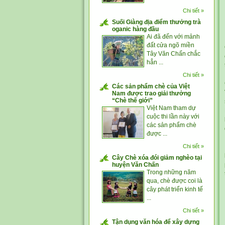
Chi tiết »
Suối Giàng địa điểm thưởng trà
oganic hàng đầu
Ai đã đến với mảnh
đất cửa ngõ miền
Tây Văn Chấn chắc
hẳn ...
Chi tiết »
Các sản phẩm chè của Việt
Nam được trao giải thưởng
“Chè thế giới”
Việt Nam tham dự
cuộc thi lần này với
các sản phẩm chè
được ...
Chi tiết »
Cây Chè xóa đói giảm nghèo tại
huyện Văn Chấn
Trong những năm
qua, chè được coi là
cây phát triển kinh tế
...
Chi tiết »
Tận dụng văn hóa để xây dựng