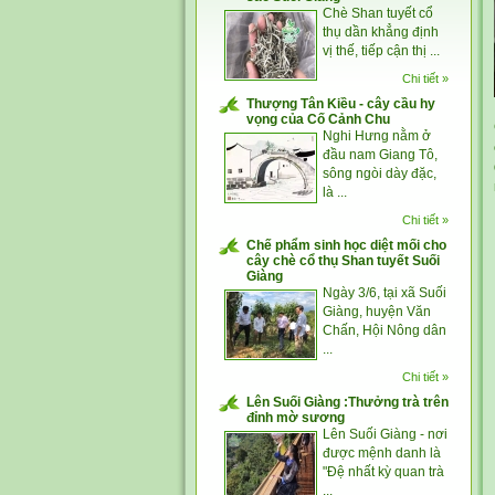
Chè Shan tuyết cổ
thụ dần khẳng định
vị thế, tiếp cận thị ...
Chi tiết »
Thượng Tân Kiều - cây cầu hy
vọng của Cố Cảnh Chu
Nghi Hưng nằm ở
đầu nam Giang Tô,
sông ngòi dày đặc,
là ...
Chi tiết »
Chế phẩm sinh học diệt mối cho
cây chè cổ thụ Shan tuyết Suối
Giàng
Ngày 3/6, tại xã Suối
Giàng, huyện Văn
Chấn, Hội Nông dân
...
Chi tiết »
Lên Suối Giàng :Thưởng trà trên
đỉnh mờ sương
Lên Suối Giàng - nơi
được mệnh danh là
"Đệ nhất kỳ quan trà
...