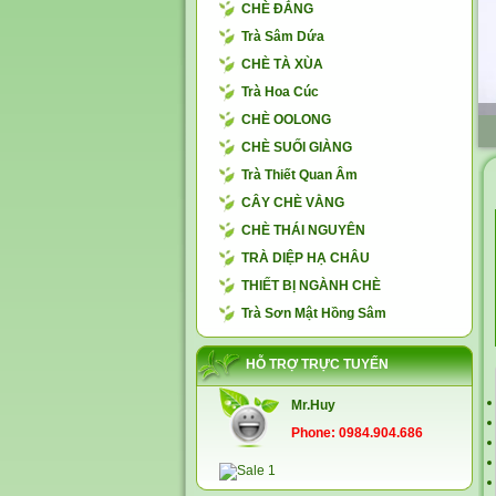
CHÈ ĐẮNG
Trà Sâm Dứa
CHÈ TÀ XÙA
Trà Hoa Cúc
CHÈ OOLONG
CHÈ SUỐI GIÀNG
Trà Thiết Quan Âm
CÂY CHÈ VẰNG
CHÈ THÁI NGUYÊN
TRÀ DIỆP HẠ CHÂU
THIẾT BỊ NGÀNH CHÈ
Trà Sơn Mật Hồng Sâm
HỖ TRỢ TRỰC TUYẾN
Mr.Huy
Phone: 0984.904.686