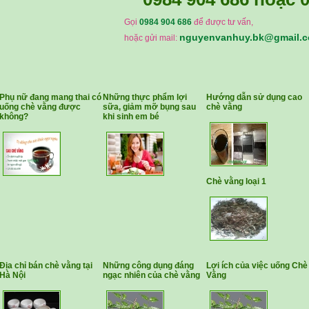
Gọi
0984 904 686
để được tư vấn,
nguyenvanhuy.bk@gmail.
hoặc gửi mail:
Phụ nữ đang mang thai có
Những thực phẩm lợi
Hướng dẫn sử dụng cao
uống chè vằng được
sữa, giảm mỡ bụng sau
chè vằng
không?
khi sinh em bé
Chè vằng loại 1
Địa chỉ bán chè vằng tại
Những công dụng đáng
Lợi ích của việc uống Chè
Hà Nội
ngạc nhiên của chè vằng
Vằng