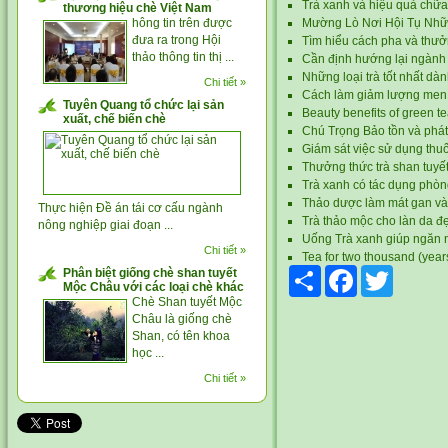
Trà xanh và hiệu quả chữ
thương hiệu chè Việt Nam
hông tin trên được
Mường Lò Nơi Hội Tụ Nh
đưa ra trong Hội
Tìm hiểu cách pha và thưở
thảo thông tin thị ...
Cần định hướng lại ngành
Những loại trà tốt nhất dà
Chi tiết »
Cách làm giảm lượng men 
Tuyên Quang tổ chức lại sản
Beauty benefits of green t
xuất, chế biến chè
Chú Trọng Bảo tồn và phát
Giám sát việc sử dụng thuố
Thưởng thức trà shan tuyết
Trà xanh có tác dụng phòng
Thảo dược làm mát gan v
Thực hiện Đề án tái cơ cấu ngành
Trà thảo mộc cho làn da 
nông nghiệp giai đoạn ...
Uống Trà xanh giúp ngăn 
Chi tiết »
Tea for two thousand (years,
Phân biệt giống chè shan tuyết
Share
Facebook
Twitter
Mộc Châu với các loại chè khác
Chè Shan tuyết Mộc
Châu là giống chè
Shan, có tên khoa
học ...
Chi tiết »