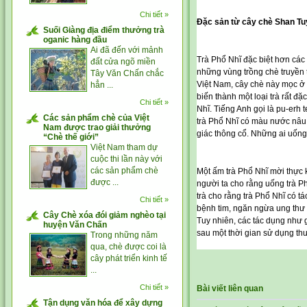
Chi tiết »
Đặc sản từ cây chè Shan Tu
Suối Giàng địa điểm thưởng trà
oganic hàng đầu
Ai đã đến với mảnh
Trà Phổ Nhĩ đặc biệt hơn các
đất cửa ngõ miền
những vùng trồng chè truyền 
Tây Văn Chấn chắc
Việt Nam, cây chè này mọc ở 
hẳn ...
biến thành một loại trà rất đ
Chi tiết »
Nhĩ. Tiếng Anh gọi là pu-erh 
Các sản phẩm chè của Việt
trà Phổ Nhĩ có màu nước nâu 
Nam được trao giải thưởng
giác thông cổ. Những ai uống 
“Chè thế giới”
Việt Nam tham dự
cuộc thi lần này với
các sản phẩm chè
Một ấm trà Phổ Nhĩ mời thực k
được ...
người ta cho rằng uống trà Ph
trà cho rằng trà Phổ Nhĩ có t
Chi tiết »
bệnh tim, ngăn ngừa ung thư 
Cây Chè xóa đói giảm nghèo tại
Tuy nhiên, các tác dụng như 
huyện Văn Chấn
sau một thời gian sử dụng t
Trong những năm
qua, chè được coi là
cây phát triển kinh tế
...
Chi tiết »
Bài viết liên quan
Tận dụng văn hóa để xây dựng