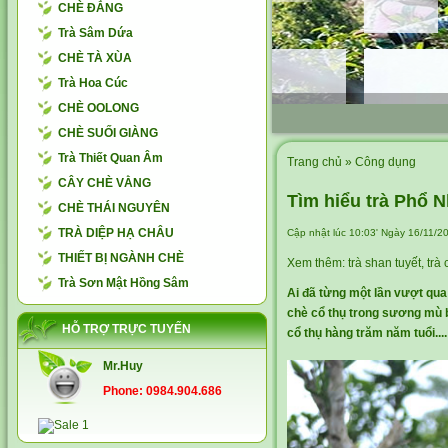
CHÈ ĐẮNG
Trà Sâm Dứa
CHÈ TÀ XÙA
Trà Hoa Cúc
CHÈ OOLONG
CHÈ SUỐI GIÀNG
Trà Thiết Quan Âm
Trang chủ
» Công dụng
CÂY CHÈ VẰNG
Tìm hiểu trà Phổ N
CHÈ THÁI NGUYÊN
TRÀ DIỆP HẠ CHÂU
Cập nhật lúc 10:03' Ngày 16/11/2
THIẾT BỊ NGÀNH CHÈ
Xem thêm:
trà shan tuyết
,
trà 
Trà Sơn Mật Hồng Sâm
Ai đã từng một lần vượt qu
chè cổ thụ trong sương mù 
HỖ TRỢ TRỰC TUYẾN
cổ thụ hàng trăm năm tuổi....
Mr.Huy
Phone: 0984.904.686