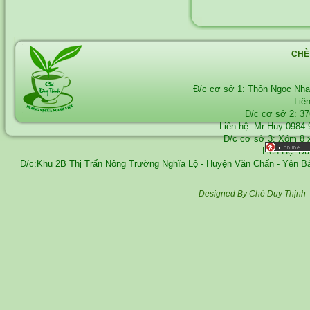
CHÈ
Đ/c cơ sở 1: Thôn Ngọc Nh
Liê
Đ/c cơ sở 2: 3
Liên hệ: Mr Huy
0984.
Đ/c cơ sở 3: Xóm 8 
Liên Hệ: D
Đ/c:Khu 2B Thị Trấn Nông Trường Nghĩa Lộ - Huyện Văn Chấn - Yên 
Designed By Chè Duy Thịnh 