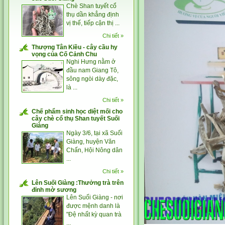
Chè Shan tuyết cổ
thụ dần khẳng định
vị thế, tiếp cận thị ...
Chi tiết »
Thượng Tân Kiều - cây cầu hy
vọng của Cố Cảnh Chu
Nghi Hưng nằm ở
đầu nam Giang Tô,
sông ngòi dày đặc,
là ...
Chi tiết »
Chế phẩm sinh học diệt mối cho
cây chè cổ thụ Shan tuyết Suối
Giàng
Ngày 3/6, tại xã Suối
Giàng, huyện Văn
Chấn, Hội Nông dân
...
Chi tiết »
Lên Suối Giàng :Thưởng trà trên
đỉnh mờ sương
Lên Suối Giàng - nơi
được mệnh danh là
"Đệ nhất kỳ quan trà
...