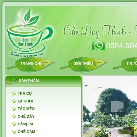
0984.904
TRANG CHỦ
GIỚI THIỆU
TIN T
SẢN PHẨM
TRÀ CỤ
LÁ KHÔI
TÁO MÈO
CHÈ DÂY
Hồng Trà
CHÈ CÁM