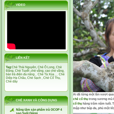
VIDEO
LIÊN KẾT
Tag
:
Chè Thái Nguyên,
Chè Ô Long,
Chè
Đắng
,
Chè Tuyết
,
chè vằng
,
cao chè vằng
,
bàn trà điện đa năng
,
Chè Tà Xùa
, ,
Chè
Diệp Hạ Châu,
Chè Sạch
,
Chè Cổ Thụ
,
Chè dây
Ai đã từng một lần vượt qu
chè cổ thụ
trong sương mù b
CHÈ XANH VÀ CÔNG DỤNG
cổ thụ
hàng trăm năm tuổi. T
mập như búp đa, phủ một lớp
Nâng tầm sản phẩm trà OCOP 4
sao Suối Giàng