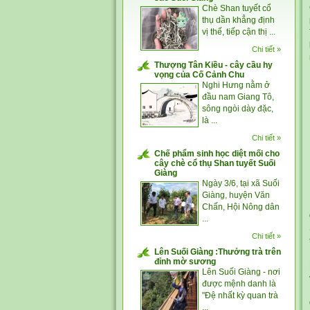
Chè Shan tuyết cổ
thụ dần khẳng định
vị thế, tiếp cận thị ...
Chi tiết »
Thượng Tân Kiều - cây cầu hy
vọng của Cố Cảnh Chu
Nghi Hưng nằm ở
đầu nam Giang Tô,
sông ngòi dày đặc,
là ...
Chi tiết »
Chế phẩm sinh học diệt mối cho
cây chè cổ thụ Shan tuyết Suối
Giàng
Ngày 3/6, tại xã Suối
Giàng, huyện Văn
Chấn, Hội Nông dân
...
Chi tiết »
Lên Suối Giàng :Thưởng trà trên
đỉnh mờ sương
Lên Suối Giàng - nơi
được mệnh danh là
"Đệ nhất kỳ quan trà
...