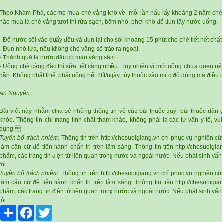
Theo Khám Phá, các mẹ mua chè vằng khô về, mỗi lần nấu lấy khoảng 2 nắm chè 
nào mua lá chè vằng tươi thì rửa sạch, băm nhỏ, phơi khô để đun lấy nước uống.
- Đổ nước sôi vào quấy đều và đun lại cho sôi khoảng 15 phút cho chè tiết hết chất 
- Đun nhỏ lửa, nếu không chè vằng sẽ trào ra ngoài.
- Thành quả là nước đặc có màu vàng sậm.
- Uống chè càng đặc thì sữa tiết càng nhiều. Tuy nhiên vì mới uống chưa quen nê
dần. Không nhất thiết phải uống hết 2lít/ngày, tùy thuộc vào mức độ dùng mà điề
An Nguyên
Bài viết này nhằm chia sẻ những thông tin về các bài thuốc quý, bài thuốc dân g
khỏe. Thông tin chỉ mang tính chất tham khảo, không phải là các tư vấn y tế, vu
dụng.
Tuyên bố trách nhiệm:
Thông tin trên http://chesuoigiang.vn chỉ phục vụ nghiên 
làm căn cứ để tiến hành chẩn trị trên lâm sàng. Thông tin trên http://chesuoigia
phẩm, các trang tin điện tử liên quan trong nước và ngoài nước. Nếu phát sinh vấ
tôi.
Tuyên bố trách nhiệm:
Thông tin trên http://chesuoigiang.vn chỉ phục vụ nghiên 
làm căn cứ để tiến hành chẩn trị trên lâm sàng. Thông tin trên http://chesuoigia
phẩm, các trang tin điện tử liên quan trong nước và ngoài nước. Nếu phát sinh vấ
tôi.
Share
Facebook
Twitter