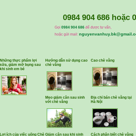
0984 904 686
hoặc
0
Gọi
0984 904 686
để được tư vấn,
nguyenvanhuy.bk@gmail.
hoặc gửi mail:
Những thực phẩm lợi
Hướng dẫn sử dụng cao
Cao chè vằng
sữa, giảm mỡ bụng sau
chè vằng
khi sinh em bé
Mẹo giảm cân sau sinh
Địa chỉ bán chè vằng tại
với chè vằng
Hà Nội
Lợi ích của việc uống Chè
Giảm cân sau khi sinh
Cách phân biệt chè vằng