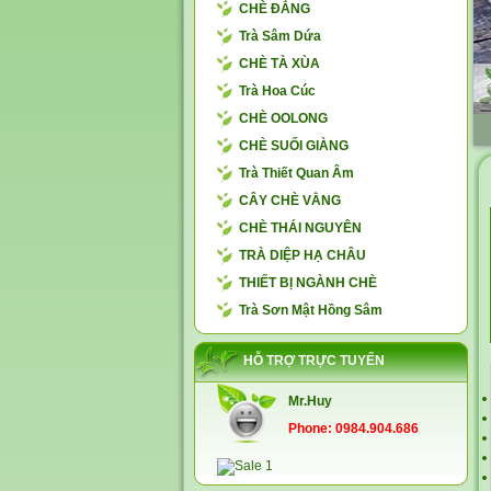
CHÈ ĐẮNG
Trà Sâm Dứa
CHÈ TÀ XÙA
Trà Hoa Cúc
CHÈ OOLONG
CHÈ SUỐI GIÀNG
Trà Thiết Quan Âm
CÂY CHÈ VẰNG
CHÈ THÁI NGUYÊN
TRÀ DIỆP HẠ CHÂU
THIẾT BỊ NGÀNH CHÈ
Trà Sơn Mật Hồng Sâm
HỖ TRỢ TRỰC TUYẾN
Mr.Huy
Phone: 0984.904.686