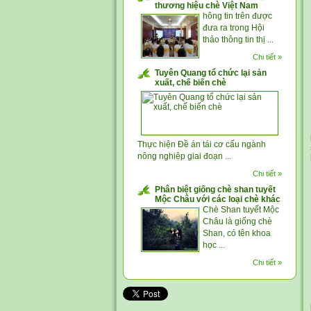
thương hiệu chè Việt Nam
hông tin trên được
đưa ra trong Hội
thảo thông tin thị ...
Chi tiết »
Tuyên Quang tổ chức lại sản
xuất, chế biến chè
Thực hiện Đề án tái cơ cấu ngành
nông nghiệp giai đoạn ...
Chi tiết »
Phân biệt giống chè shan tuyết
Mộc Châu với các loại chè khác
Chè Shan tuyết Mộc
Châu là giống chè
Shan, có tên khoa
học ...
Chi tiết »