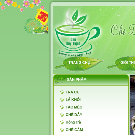
TRANG CHỦ
GIỚI TH
SẢN PHẨM
TRÀ CỤ
LÁ KHÔI
TÁO MÈO
CHÈ DÂY
Hồng Trà
CHÈ CÁM