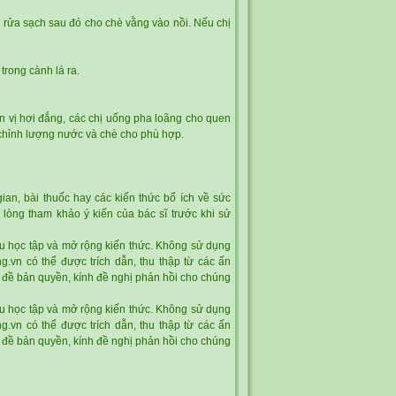
rửa sạch sau đó cho chè vằng vào nồi. Nếu chị
trong cành lá ra.
n vị hơi đắng, các chị uống pha loãng cho quen
u chỉnh lượng nước và chè cho phù hợp.
ian, bài thuốc hay các kiến thức bổ ích về sức
i lòng tham khảo ý kiến của bác sĩ trước khi sử
cứu học tập và mở rộng kiến thức. Không sử dụng
ng.vn có thể được trích dẫn, thu thập từ các ấn
n đề bản quyền, kính đề nghị phản hồi cho chúng
cứu học tập và mở rộng kiến thức. Không sử dụng
ng.vn có thể được trích dẫn, thu thập từ các ấn
n đề bản quyền, kính đề nghị phản hồi cho chúng