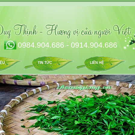
0984.904.686 - 0914.904.686
IỆU
TIN TỨC
LIÊN HỆ