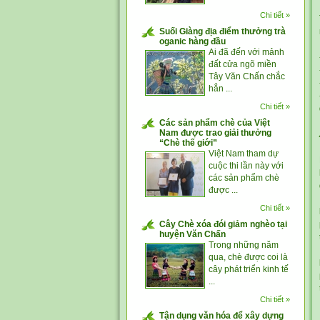
Chi tiết »
Suối Giàng địa điểm thưởng trà
oganic hàng đầu
Ai đã đến với mảnh
đất cửa ngõ miền
Tây Văn Chấn chắc
hẳn ...
Chi tiết »
Các sản phẩm chè của Việt
Nam được trao giải thưởng
“Chè thế giới”
Việt Nam tham dự
cuộc thi lần này với
các sản phẩm chè
được ...
Chi tiết »
Cây Chè xóa đói giảm nghèo tại
huyện Văn Chấn
Trong những năm
qua, chè được coi là
cây phát triển kinh tế
...
Chi tiết »
Tận dụng văn hóa để xây dựng