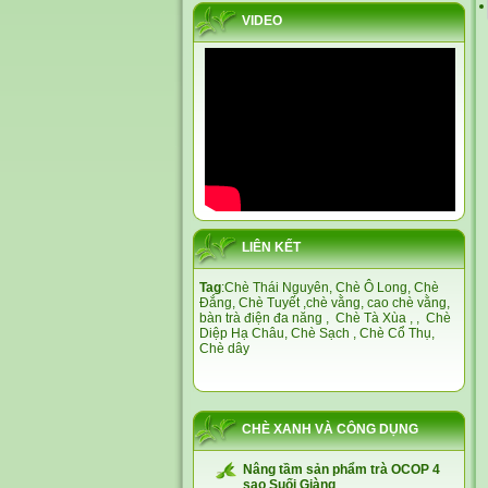
VIDEO
LIÊN KẾT
Tag
:
Chè Thái Nguyên,
Chè Ô Long,
Chè
Đắng
,
Chè Tuyết
,
chè vằng
,
cao chè vằng
,
bàn trà điện đa năng
,
Chè Tà Xùa
, ,
Chè
Diệp Hạ Châu,
Chè Sạch
,
Chè Cổ Thụ
,
Chè dây
CHÈ XANH VÀ CÔNG DỤNG
Nâng tầm sản phẩm trà OCOP 4
sao Suối Giàng