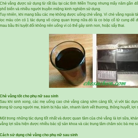
Chè vằng được sử dụng từ rất lâu tại các tỉnh Miền Trung nhưng mấy năm gần đây
phổ biến và nhiều người truyền miệng kinh nghiệm sử dụng.
Tuy nhiên, khi mang bầu các mẹ không được uống chè vằng. Vì chè vằng ngoài tác 
lọc máu còn có 1 tác dụng vô cùng quan trọng nữa đó là co bóp cổ tử cung để 
mau bầu thì tuyệt đối không nên uống vì có thể gây sinh non, hoặc sẩy thai.
Chè vằng tốt cho phụ nữ sau sinh
Sau khi sinh xong, các mẹ uống
cao chè vằng
càng sớm càng tốt, vì với tác dụ
trong tử cung người mẹ, tránh bị hậu sản, nhanh lành vết thương, thông huyết, lợi 
Một trong những tác dụng tốt nhất và được quan tâm của chè vằng là lợi sữa, khán
vằng lợi sữa hiện được nhiều bác sỹ sản khoa và các trung tâm chăm sóc bà mẹ s
Cách sử dụng chè vằng cho phụ nữ sau sinh