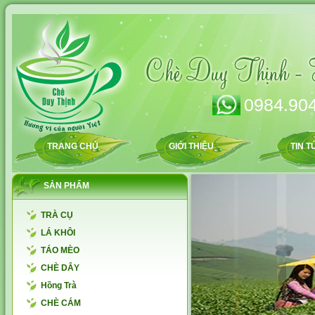
0984.904
TRANG CHỦ
GIỚI THIỆU
TIN T
SẢN PHẨM
TRÀ CỤ
LÁ KHÔI
TÁO MÈO
CHÈ DÂY
Hồng Trà
CHÈ CÁM