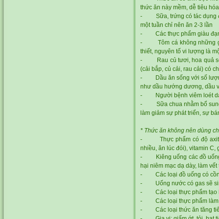
thức ăn này mềm, dễ tiêu hóa,
- Sữa, trứng có tác dụng đệ
một tuần chỉ nên ăn 2-3 lần
- Các thực phẩm giàu đạm như
- Tôm cá không những giàu 
thiết, nguyên tố vi lượng là m
- Rau củ tươi, hoa quả sẽ cu
(cải bắp, củ cải, rau cải) có
- Dầu ăn sống với số lượng ít
như dầu hướng dương, dầu v
- Người bệnh viêm loét dạ d
- Sữa chua nhằm bổ sung vi k
làm giảm sự phát triển, sự bá
* Thức ăn không nên dùng cho
- Thực phẩm có độ axit cao
nhiều, ăn lúc đói), vitamin C, 
- Kiêng uống các đồ uống có 
hại niêm mạc dạ dày, làm vết
- Các loại đồ uống có cồn c
- Uống nước có gas sẽ sinh 
- Các loại thực phẩm tạo hơi
- Các loại thực phẩm làm hư 
- Các loại thức ăn tăng tiết 
- Gia vị: giấm ớt, tỏi, hạt t