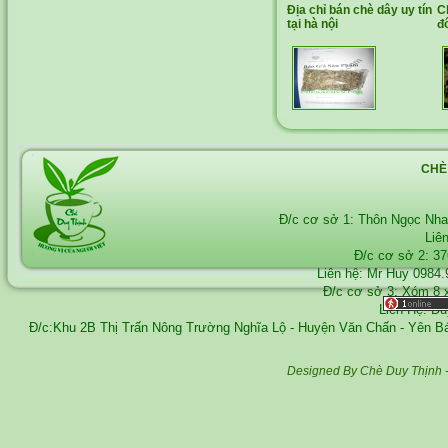
Địa chỉ bán chè dây uy tín
C
tại hà nội
đ
CHÈ
Đ/c cơ sở 1: Thôn Ngọc Nh
Liê
Đ/c cơ sở 2: 3
Liên hệ: Mr Huy
0984.
Đ/c cơ sở 3: Xóm 8 
Liên Hệ: D
Đ/c:Khu 2B Thị Trấn Nông Trường Nghĩa Lộ - Huyện Văn Chấn - Yên 
Designed By Chè Duy Thịnh 