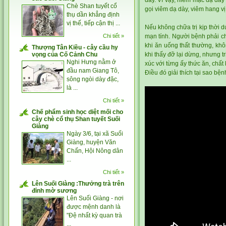
dày. Vì vậy, niêm mạc dạ dày 
Chè Shan tuyết cổ
gọi viêm dạ dày, viêm hang vị
thụ dần khẳng định
vị thế, tiếp cận thị ...
Nếu không chữa trị kịp thời 
Chi tiết »
mạn tính. Người bệnh phải ch
khi ăn uống thất thường, kh
Thượng Tân Kiều - cây cầu hy
vọng của Cố Cảnh Chu
khi thấy đỡ lại dừng, nhưng 
Nghi Hưng nằm ở
xúc với từng ấy thức ăn, chất
đầu nam Giang Tô,
Điều đó giải thích tại sao bện
sông ngòi dày đặc,
là ...
Chi tiết »
Chế phẩm sinh học diệt mối cho
cây chè cổ thụ Shan tuyết Suối
Giàng
Ngày 3/6, tại xã Suối
Giàng, huyện Văn
Chấn, Hội Nông dân
...
Chi tiết »
Lên Suối Giàng :Thưởng trà trên
đỉnh mờ sương
Lên Suối Giàng - nơi
được mệnh danh là
"Đệ nhất kỳ quan trà
...