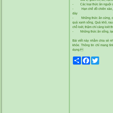
- Các loại thức ăn nguội ch
- Hạn chế đồ chiên xào, rán
dày
- Những thức ăn cứng, dai g
quả xanh sống, Quả khô, rau
chỗ loét, thậm chí càng loét t
- Những thức ăn sống, lạnh, 
Bài viết này nhằm chia sẻ nh
khỏe. Thông tin chỉ mang tín
dụng.
Share
Facebook
Twitter