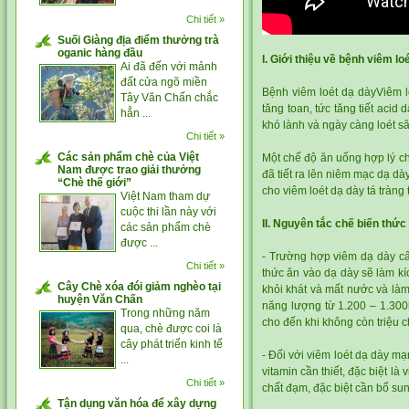
Chi tiết »
Suối Giàng địa điểm thưởng trà
oganic hàng đầu
I. Giới thiệu về bệnh viêm lo
Ai đã đến với mảnh
đất cửa ngõ miền
Bệnh viêm loét dạ dàyViêm lo
Tây Văn Chấn chắc
tăng toan, tức tăng tiết aci
hẳn ...
khó lành và ngày càng loét sâ
Chi tiết »
Các sản phẩm chè của Việt
Một chế độ ăn uống hợp lý cho
Nam được trao giải thưởng
đã tiết ra lên niêm mạc dạ d
“Chè thế giới”
cho viêm loét dạ dày tá tràng
Việt Nam tham dự
cuộc thi lần này với
II. Nguyên tắc chế biến thức
các sản phẩm chè
được ...
- Trường hợp viêm dạ dày cấp
Chi tiết »
thức ăn vào dạ dày sẽ làm kí
Cây Chè xóa đói giảm nghèo tại
khỏi khát và mất nước và làm
huyện Văn Chấn
năng lượng từ 1.200 – 1.300k
Trong những năm
cho đến khi không còn triệu 
qua, chè được coi là
cây phát triển kinh tế
- Đối với viêm loét dạ dày m
...
vitamin cần thiết, đặc biệt l
Chi tiết »
chất đạm, đặc biệt cần bổ sung
Tận dụng văn hóa để xây dựng