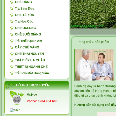
CHÈ ĐẮNG
Trà Sâm Dứa
CHÈ TÀ XÙA
Trà Hoa Cúc
CHÈ OOLONG
CHÈ SUỐI GIÀNG
Trà Thiết Quan Âm
Trang chủ
»
Sản phẩm
CÂY CHÈ VẰNG
CHÈ THÁI NGUYÊN
TRÀ DIỆP HẠ CHÂU
THIẾT BỊ NGÀNH CHÈ
Trà Sơn Mật Hồng Sâm
HỖ TRỢ TRỰC TUYẾN
Bệnh dạ dày là bệnh thường 
đây do tiến bộ trong y khoa b
Mr.Huy
điều trị và giúp bệnh không bị 
Phone: 0984.904.686
Hướng dẫn sử dụng chè dâ