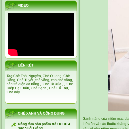
VIDEO
LIÊN KẾT
Tag
:
Chè Thái Nguyên,
Chè Ô Long,
Chè
Đắng
,
Chè Tuyết
,
chè vằng
,
cao chè vằng
,
bàn trà điện đa năng
,
Chè Tà Xùa
, ,
Chè
Diệp Hạ Châu,
Chè Sạch
,
Chè Cổ Thụ
,
Chè dây
CHÈ XANH VÀ CÔNG DỤNG
Gánh nặng của niêm mạc dạ d
thức ăn và các thuốc kháng v
Nâng tầm sản phẩm trà OCOP 4
sao Suối Giàng