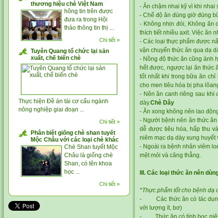
thương hiệu chè Việt Nam
- Ăn chậm nhai kỹ vì khi nhai 
hông tin trên được
- Chế độ ăn đúng giờ đúng bữ
đưa ra trong Hội
- Không nhịn đói, Không ăn 
thảo thông tin thị ...
thích tiết nhiều axit. Việc ă
Chi tiết »
- Các loại thực phẩm được nấu
vận chuyển thức ăn qua dạ d
Tuyên Quang tổ chức lại sản
xuất, chế biến chè
- Nồng độ thức ăn cũng ảnh h
hết được, ngược lại ăn thức 
tốt nhất khi trong bữa ăn c
cho men tiêu hóa bị pha lõang
- Nên ăn canh riêng sau khi
Thực hiện Đề án tái cơ cấu ngành
dày.
Chè Dây
nông nghiệp giai đoạn ...
- Ăn xong không nên lao độn
- Người bệnh nên ăn thức ăn 
Chi tiết »
dễ được tiêu hóa, hấp thu v
Phân biệt giống chè shan tuyết
niêm mạc dạ dày xung huyết 
Mộc Châu với các loại chè khác
- Ngoài ra bệnh nhân viêm loé
Chè Shan tuyết Mộc
Châu là giống chè
mệt mỏi và căng thẳng.
Shan, có tên khoa
học ...
III. Các loại thức ăn nên dùn
Chi tiết »
*Thực phẩm tốt cho bệnh dạ 
- Các thức ăn có tác dụng gi
với lượng ít, bơ)
- Thức ăn có tính bọc niêm 