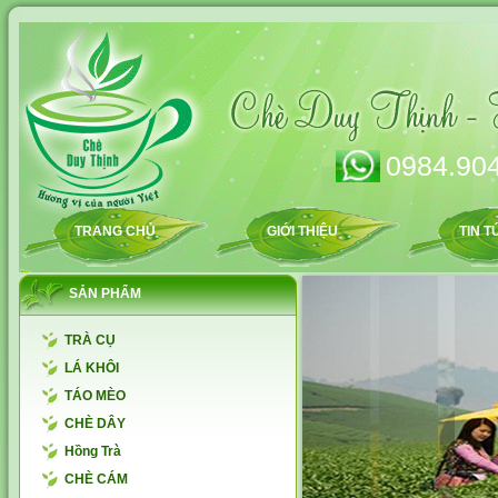
0984.904
TRANG CHỦ
GIỚI THIỆU
TIN T
SẢN PHẨM
TRÀ CỤ
LÁ KHÔI
TÁO MÈO
CHÈ DÂY
Hồng Trà
CHÈ CÁM