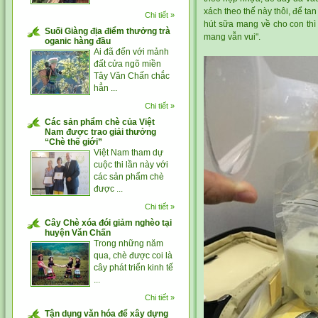
xách theo thế này thôi, để ta
Chi tiết »
hút sữa mang về cho con thì 
Suối Giàng địa điểm thưởng trà
mang vẫn vui".
oganic hàng đầu
Ai đã đến với mảnh
đất cửa ngõ miền
Tây Văn Chấn chắc
hẳn ...
Chi tiết »
Các sản phẩm chè của Việt
Nam được trao giải thưởng
“Chè thế giới”
Việt Nam tham dự
cuộc thi lần này với
các sản phẩm chè
được ...
Chi tiết »
Cây Chè xóa đói giảm nghèo tại
huyện Văn Chấn
Trong những năm
qua, chè được coi là
cây phát triển kinh tế
...
Chi tiết »
Tận dụng văn hóa để xây dựng