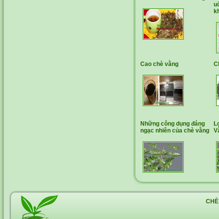
u
k
Cao chè vằng
C
Những công dụng đáng
L
ngạc nhiên của chè vằng
V
CHÈ