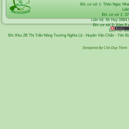
Đ/c cơ sở 1: Thôn Ngọc Nh
Liê
Đ/c cơ sở 2: 3
Liên hệ: Mr Huy
0984.
Đ/c cơ sở 3: Xóm 8 
Liên Hệ: D
Đ/c:Khu 2B Thị Trấn Nông Trường Nghĩa Lộ - Huyện Văn Chấn - Yên 
Designed By Chè Duy Thịnh 