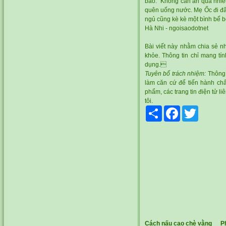
bảo: "Không cần ăn quá nhiều
quên uống nước. Mẹ Ốc đi đ
ngủ cũng kè kè một bình bế bê
Hà Nhi - ngoisaodotnet
Bài viết này nhằm chia sẻ nh
khỏe. Thông tin chỉ mang tín
dụng.
Tuyên bố trách nhiệm:
Thông t
làm căn cứ để tiến hành chẩn
phẩm, các trang tin điện tử 
tôi.
Share
Facebook
Twitter
Cách nấu cao chè vằng
P