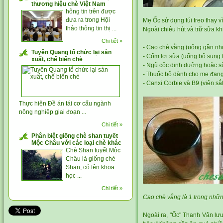
thương hiệu chè Việt Nam
hông tin trên được
đưa ra trong Hội
Mẹ Ốc sử dụng túi treo thay v
thảo thông tin thị ...
Ngoài chiêu hút và trữ sữa kh
Chi tiết »
-
Cao chè vằng
(uống gần như 
Tuyên Quang tổ chức lại sản
- Cốm lợi sữa (uống bổ sung 
xuất, chế biến chè
- Ngũ cốc dinh dưỡng hoặc s
- Thuốc bổ dành cho mẹ đang
- Canxi Corbie và B9 (viên sắt
Thực hiện Đề án tái cơ cấu ngành
nông nghiệp giai đoạn ...
Chi tiết »
Phân biệt giống chè shan tuyết
Mộc Châu với các loại chè khác
Chè Shan tuyết Mộc
Châu là giống chè
Shan, có tên khoa
học ...
Chi tiết »
Cao
chè vằng
là 1 trong nhữ
Ngoài ra, "Ốc" Thanh Vân lưu