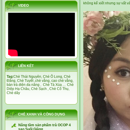
không kể xiết nhưng sự vất v
VIDEO
LIÊN KẾT
Tag
:
Chè Thái Nguyên,
Chè Ô Long,
Chè
Đắng
,
Chè Tuyết
,
chè vằng
,
cao chè vằng
,
bàn trà điện đa năng
,
Chè Tà Xùa
, ,
Chè
Diệp Hạ Châu,
Chè Sạch
,
Chè Cổ Thụ
,
Chè dây
CHÈ XANH VÀ CÔNG DỤNG
Nâng tầm sản phẩm trà OCOP 4
sao Suối Giàng