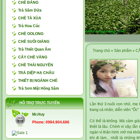
CHÈ ĐẮNG
Trà Sâm Dứa
CHÈ TÀ XÙA
Trà Hoa Cúc
CHÈ OOLONG
CHÈ SUỐI GIÀNG
Trà Thiết Quan Âm
Trang chủ
»
Sản phẩm
»
C
CÂY CHÈ VẰNG
CHÈ THÁI NGUYÊN
TRÀ DIỆP HẠ CHÂU
THIẾT BỊ NGÀNH CHÈ
Trà Sơn Mật Hồng Sâm
HỖ TRỢ TRỰC TUYẾN
Lần thứ 3 nuôi con nhỏ, mẹ Ố
trang cá nhân, diễn viên "Ốc"
Mr.Huy
Có thể là không. Mà cảm giá
Phone: 0984.904.686
thiệt là lâu. Chính vì vậy, l
ngán vì thân hình mỡ mà không 
khi đi làm... nhất là những