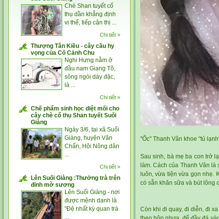
Chè Shan tuyết cổ
thụ dần khẳng định
vị thế, tiếp cận thị ...
Chi tiết »
Thượng Tân Kiều - cây cầu hy
vọng của Cố Cảnh Chu
Nghi Hưng nằm ở
đầu nam Giang Tô,
sông ngòi dày đặc,
là ...
Chi tiết »
Chế phẩm sinh học diệt mối cho
cây chè cổ thụ Shan tuyết Suối
Giàng
Ngày 3/6, tại xã Suối
Giàng, huyện Văn
"Ốc" Thanh Vân khoe "tủ lạnh"
Chấn, Hội Nông dân
...
Sau sinh, bà mẹ ba con trở l
làm. Cách của Thanh Vân là sử
Chi tiết »
luôn, vừa tiện vừa gọn nhẹ. 
Lên Suối Giàng :Thưởng trà trên
có sẵn khăn sữa và bút lông 
đỉnh mờ sương
Lên Suối Giàng - nơi
được mệnh danh là
"Đệ nhất kỳ quan trà
Còn khi đi quay, đi diễn, đi 
...
theo hộp nhựa, để đầy đá vào, 