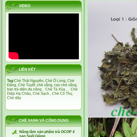
VIDEO
LIÊN KẾT
Tag
:
Chè Thái Nguyên,
Chè Ô Long,
Chè
Đắng
,
Chè Tuyết
,
chè vằng
,
cao chè vằng
,
bàn trà điện đa năng
,
Chè Tà Xùa
, ,
Chè
Diệp Hạ Châu,
Chè Sạch
,
Chè Cổ Thụ
,
Chè dây
CHÈ XANH VÀ CÔNG DỤNG
Nâng tầm sản phẩm trà OCOP 4
sao Suối Giàng