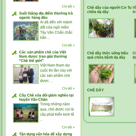
Chi tiết »
Chè dây của người Cơ Tu
V
chữa dạ dày
t
Suối Giàng địa điểm thưởng trà
oganic hàng đầu
Ai đã đến với mảnh
đất cửa ngõ miền
Tây Văn Chấn chắc
hẳn ...
Chi tiết »
Các sản phẩm chè của Việt
Chè dây thức uống hiệu
C
Nam được trao giải thưởng
quả chữa bệnh dạ dày
b
“Chè thế giới”
Việt Nam tham dự
cuộc thi lần này với
các sản phẩm chè
được ...
Chi tiết »
CHÈ DÂY
Cây Chè xóa đói giảm nghèo tại
huyện Văn Chấn
Trong những năm
qua, chè được coi là
cây phát triển kinh tế
...
Chi tiết »
Tận dụng văn hóa để xây dựng