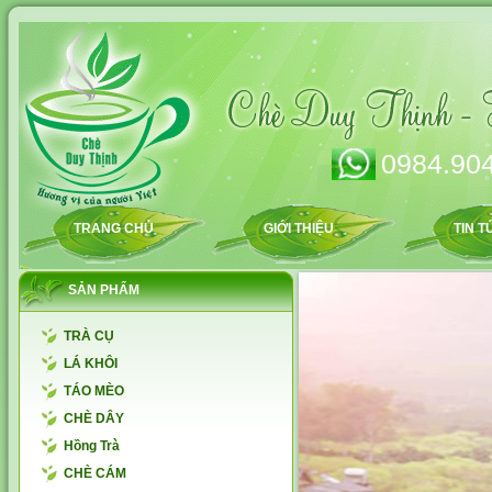
0984.904
TRANG CHỦ
GIỚI THIỆU
TIN T
SẢN PHẨM
TRÀ CỤ
LÁ KHÔI
TÁO MÈO
CHÈ DÂY
Hồng Trà
CHÈ CÁM