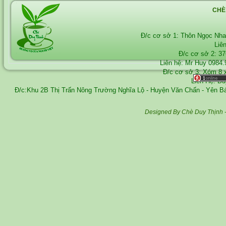
CHÈ
Đ/c cơ sở 1: Thôn Ngọc Nh
Liê
Đ/c cơ sở 2: 3
Liên hệ: Mr Huy
0984.
Đ/c cơ sở 3: Xóm 8 
Liên Hệ: D
Đ/c:Khu 2B Thị Trấn Nông Trường Nghĩa Lộ - Huyện Văn Chấn - Yên 
Designed By Chè Duy Thịnh 