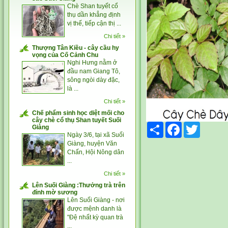
Chè Shan tuyết cổ
thụ dần khẳng định
vị thế, tiếp cận thị ...
Chi tiết »
Thượng Tân Kiều - cây cầu hy
vọng của Cố Cảnh Chu
Nghi Hưng nằm ở
đầu nam Giang Tô,
sông ngòi dày đặc,
là ...
Chi tiết »
Chế phẩm sinh học diệt mối cho
cây chè cổ thụ Shan tuyết Suối
Share
Facebook
Twitter
Giàng
Ngày 3/6, tại xã Suối
Giàng, huyện Văn
Chấn, Hội Nông dân
...
Chi tiết »
Lên Suối Giàng :Thưởng trà trên
đỉnh mờ sương
Lên Suối Giàng - nơi
được mệnh danh là
"Đệ nhất kỳ quan trà
...