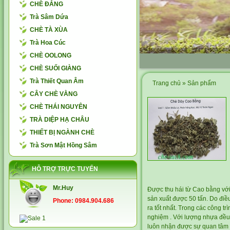
CHÈ ĐẮNG
Trà Sâm Dứa
CHÈ TÀ XÙA
Trà Hoa Cúc
CHÈ OOLONG
CHÈ SUỐI GIÀNG
Trà Thiết Quan Âm
Trang chủ
»
Sản phẩm
CÂY CHÈ VẰNG
CHÈ THÁI NGUYÊN
TRÀ DIỆP HẠ CHÂU
THIẾT BỊ NGÀNH CHÈ
Trà Sơn Mật Hồng Sâm
HỖ TRỢ TRỰC TUYẾN
Mr.Huy
Được thu hái từ Cao bằng với
sản xuất được 50 tấn. Do điề
Phone: 0984.904.686
ra tốt nhất. Trong các công 
nghiệm . Với lượng nhựa đều,
luôn nhận được sự quan tâm 