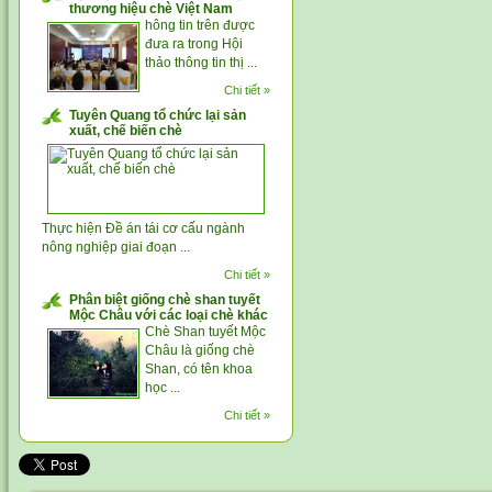
thương hiệu chè Việt Nam
hông tin trên được
đưa ra trong Hội
thảo thông tin thị ...
Chi tiết »
Tuyên Quang tổ chức lại sản
xuất, chế biến chè
Thực hiện Đề án tái cơ cấu ngành
nông nghiệp giai đoạn ...
Chi tiết »
Phân biệt giống chè shan tuyết
Mộc Châu với các loại chè khác
Chè Shan tuyết Mộc
Châu là giống chè
Shan, có tên khoa
học ...
Chi tiết »