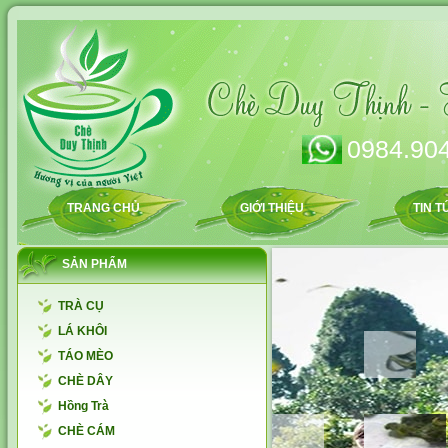
0984.904
TRANG CHỦ
GIỚI THIỆU
TIN T
SẢN PHẨM
TRÀ CỤ
LÁ KHÔI
TÁO MÈO
CHÈ DÂY
Hồng Trà
CHÈ CÁM