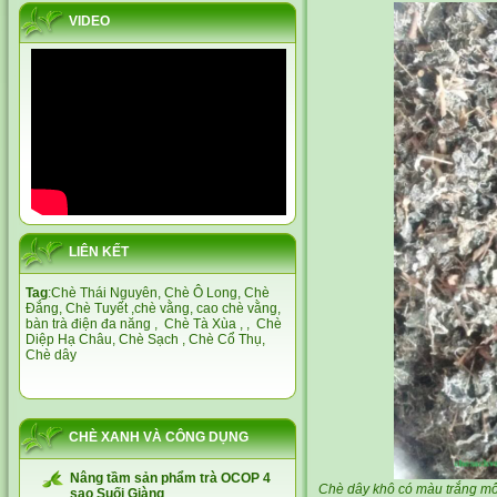
VIDEO
LIÊN KẾT
Tag
:
Chè Thái Nguyên,
Chè Ô Long,
Chè
Đắng
,
Chè Tuyết
,
chè vằng
,
cao chè vằng
,
bàn trà điện đa năng
,
Chè Tà Xùa
, ,
Chè
Diệp Hạ Châu,
Chè Sạch
,
Chè Cổ Thụ
,
Chè dây
CHÈ XANH VÀ CÔNG DỤNG
Nâng tầm sản phẩm trà OCOP 4
Chè dây khô có màu trắng m
sao Suối Giàng