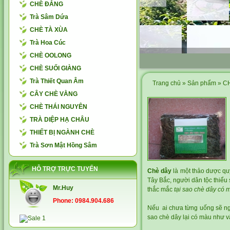
CHÈ ĐẮNG
Trà Sâm Dứa
CHÈ TÀ XÙA
Trà Hoa Cúc
CHÈ OOLONG
CHÈ SUỐI GIÀNG
Trà Thiết Quan Âm
Trang chủ
»
Sản phẩm
»
C
CÂY CHÈ VẰNG
CHÈ THÁI NGUYÊN
TRÀ DIỆP HẠ CHÂU
THIẾT BỊ NGÀNH CHÈ
Trà Sơn Mật Hồng Sâm
HỖ TRỢ TRỰC TUYẾN
Chè dây
là một thảo dược quý
Tây Bắc, người dân tộc thiể
Mr.Huy
thắc mắc
tại sao chè dây có 
Phone: 0984.904.686
Nếu ai chưa từng uống sẽ ngh
sao chè dây lại có màu như v