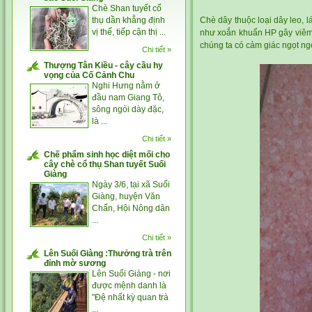
Chè Shan tuyết cổ
thụ dần khẳng định
Chè dây thuộc loại dây leo, l
vị thế, tiếp cận thị ...
như xoắn khuẩn HP gây viêm 
chúng ta có cảm giác ngọt ng
Chi tiết »
Thượng Tân Kiều - cây cầu hy
vọng của Cố Cảnh Chu
Nghi Hưng nằm ở
đầu nam Giang Tô,
sông ngòi dày đặc,
là ...
Chi tiết »
Chế phẩm sinh học diệt mối cho
cây chè cổ thụ Shan tuyết Suối
Giàng
Ngày 3/6, tại xã Suối
Giàng, huyện Văn
Chấn, Hội Nông dân
...
Chi tiết »
Lên Suối Giàng :Thưởng trà trên
đỉnh mờ sương
Lên Suối Giàng - nơi
được mệnh danh là
"Đệ nhất kỳ quan trà
...