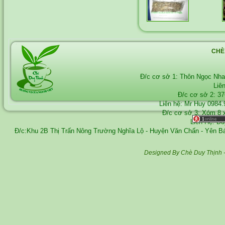
CHÈ
Đ/c cơ sở 1: Thôn Ngọc Nh
Liê
Đ/c cơ sở 2: 3
Liên hệ: Mr Huy
0984.
Đ/c cơ sở 3: Xóm 8 
Liên Hệ: D
Đ/c:Khu 2B Thị Trấn Nông Trường Nghĩa Lộ - Huyện Văn Chấn - Yên 
Designed By Chè Duy Thịnh 