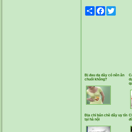
Share
Facebook
Twitter
Bị đau dạ dày có nên ăn
C
chuối không?
d
q
Địa chỉ bán chè dây uy tín
C
tại hà nội
đ