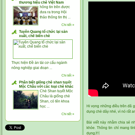
thương hiệu chè Việt Nam
hông tin trên được
đưa ra trong Hội
thảo thông tin thị ...
Chi tiết »
Tuyên Quang tổ chức lại sản
xuất, chế biến chè
Thực hiện Đề án tái cơ cấu ngành
nông nghiệp giai đoạn ...
Chi tiết »
Phân biệt giống chè shan tuyết
Mộc Châu với các loại chè khác
Chè Shan tuyết Mộc
Châu là giống chè
Shan, có tên khoa
Hi vọng những điều trên đã g
học ...
dụng chè dây nhé, vì nó rất a
Chi tiết »
Bài viết này nhằm chia sẻ nh
khỏe. Thông tin chỉ mang tín
dụng.