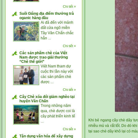
Chi tiết »
Suối Giàng địa điểm thưởng trà
oganic hàng đầu
Ai đã đến với mảnh
đất cửa ngõ miền
Tây Văn Chấn chắc
hẳn ...
Chi tiết »
Các sản phẩm chè của Việt
Nam được trao giải thưởng
“Chè thế giới”
Việt Nam tham dự
cuộc thi lần này với
các sản phẩm chè
được ...
Chi tiết »
Cây Chè xóa đói giảm nghèo tại
huyện Văn Chấn
Trong những năm
qua, chè được coi là
cây phát triển kinh tế
Khi bẻ ngang
cây chè dây
tươ
...
nhiều mủ và rất tốt. Do đó khi
Chi tiết »
tại sao chè dây khô lại có m
Tận dụng văn hóa để xây dựng