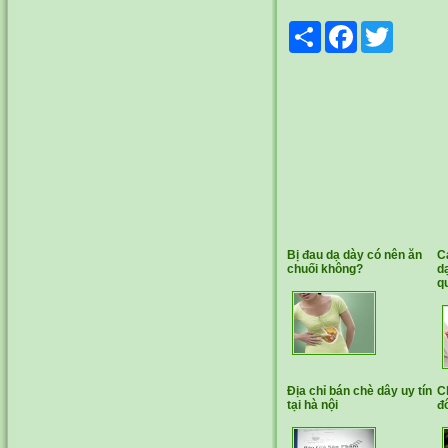
Share
Facebook
Twitter
Bị đau dạ dày có nên ăn
C
chuối không?
d
q
Địa chỉ bán chè dây uy tín
C
tại hà nội
đ