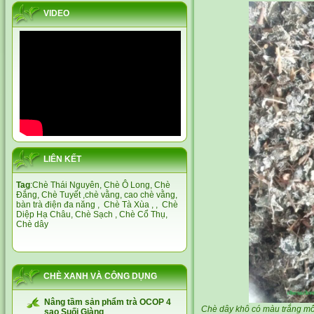
VIDEO
LIÊN KẾT
Tag
:
Chè Thái Nguyên,
Chè Ô Long,
Chè
Đắng
,
Chè Tuyết
,
chè vằng
,
cao chè vằng
,
bàn trà điện đa năng
,
Chè Tà Xùa
, ,
Chè
Diệp Hạ Châu,
Chè Sạch
,
Chè Cổ Thụ
,
Chè dây
CHÈ XANH VÀ CÔNG DỤNG
Nâng tầm sản phẩm trà OCOP 4
Chè dây khô có màu trắng m
sao Suối Giàng