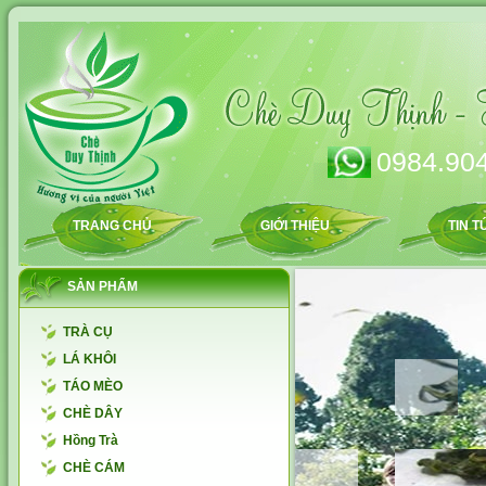
0984.904
TRANG CHỦ
GIỚI THIỆU
TIN T
SẢN PHẨM
TRÀ CỤ
LÁ KHÔI
TÁO MÈO
CHÈ DÂY
Hồng Trà
CHÈ CÁM