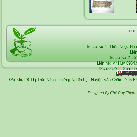
CHÈ
Đ/c cơ sở 1: Thôn Ngọc Nh
Liê
Đ/c cơ sở 2: 3
Liên hệ: Mr Huy
0984.
Đ/c cơ sở 3: Xóm 8 
Liên Hệ: D
Đ/c:Khu 2B Thị Trấn Nông Trường Nghĩa Lộ - Huyện Văn Chấn - Yên 
Designed By Chè Duy Thịnh 