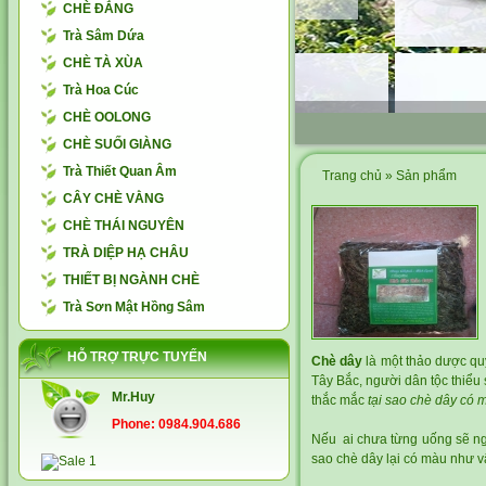
CHÈ ĐẮNG
Trà Sâm Dứa
CHÈ TÀ XÙA
Trà Hoa Cúc
CHÈ OOLONG
CHÈ SUỐI GIÀNG
Trà Thiết Quan Âm
Trang chủ
»
Sản phẩm
CÂY CHÈ VẰNG
CHÈ THÁI NGUYÊN
TRÀ DIỆP HẠ CHÂU
THIẾT BỊ NGÀNH CHÈ
Trà Sơn Mật Hồng Sâm
HỖ TRỢ TRỰC TUYẾN
Chè dây
là một thảo dược quý
Tây Bắc, người dân tộc thiể
Mr.Huy
thắc mắc
tại sao chè dây có 
Phone: 0984.904.686
Nếu ai chưa từng uống sẽ ngh
sao chè dây lại có màu như v