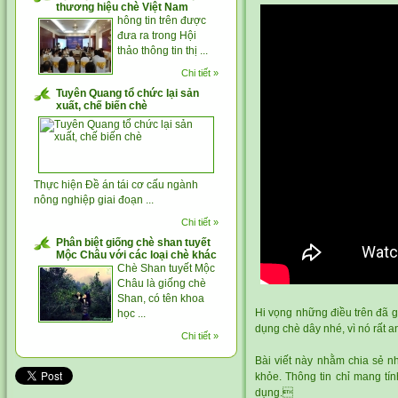
thương hiệu chè Việt Nam
hông tin trên được
đưa ra trong Hội
thảo thông tin thị ...
Chi tiết »
Tuyên Quang tổ chức lại sản
xuất, chế biến chè
Thực hiện Đề án tái cơ cấu ngành
nông nghiệp giai đoạn ...
Chi tiết »
Phân biệt giống chè shan tuyết
Mộc Châu với các loại chè khác
Chè Shan tuyết Mộc
Châu là giống chè
Shan, có tên khoa
Hi vọng những điều trên đã g
học ...
dụng chè dây nhé, vì nó rất a
Chi tiết »
Bài viết này nhằm chia sẻ nh
khỏe. Thông tin chỉ mang tín
dụng.