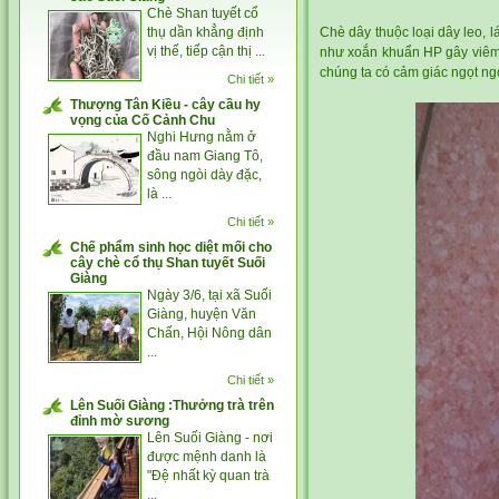
Chè Shan tuyết cổ
thụ dần khẳng định
Chè dây thuộc loại dây leo, l
vị thế, tiếp cận thị ...
như xoắn khuẩn HP gây viêm 
chúng ta có cảm giác ngọt ng
Chi tiết »
Thượng Tân Kiều - cây cầu hy
vọng của Cố Cảnh Chu
Nghi Hưng nằm ở
đầu nam Giang Tô,
sông ngòi dày đặc,
là ...
Chi tiết »
Chế phẩm sinh học diệt mối cho
cây chè cổ thụ Shan tuyết Suối
Giàng
Ngày 3/6, tại xã Suối
Giàng, huyện Văn
Chấn, Hội Nông dân
...
Chi tiết »
Lên Suối Giàng :Thưởng trà trên
đỉnh mờ sương
Lên Suối Giàng - nơi
được mệnh danh là
"Đệ nhất kỳ quan trà
...