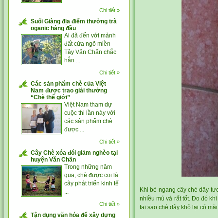
Chi tiết »
Suối Giàng địa điểm thưởng trà
oganic hàng đầu
Ai đã đến với mảnh
đất cửa ngõ miền
Tây Văn Chấn chắc
hẳn ...
Chi tiết »
Các sản phẩm chè của Việt
Nam được trao giải thưởng
“Chè thế giới”
Việt Nam tham dự
cuộc thi lần này với
các sản phẩm chè
được ...
Chi tiết »
Cây Chè xóa đói giảm nghèo tại
huyện Văn Chấn
Trong những năm
qua, chè được coi là
cây phát triển kinh tế
Khi bẻ ngang
cây chè dây
tươ
...
nhiều mủ và rất tốt. Do đó khi
Chi tiết »
tại sao chè dây khô lại có m
Tận dụng văn hóa để xây dựng