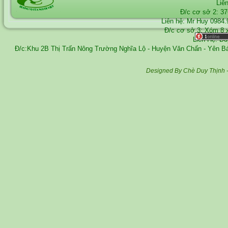
Liê
Đ/c cơ sở 2: 3
Liên hệ: Mr Huy
0984.
Đ/c cơ sở 3: Xóm 8 
Liên Hệ: D
Đ/c:Khu 2B Thị Trấn Nông Trường Nghĩa Lộ - Huyện Văn Chấn - Yên 
Designed By Chè Duy Thịnh 