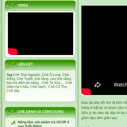
VIDEO
LIÊN KẾT
Tag
:
Chè Thái Nguyên,
Chè Ô Long,
Chè
Đắng
,
Chè Tuyết
,
chè vằng
,
cao chè vằng
,
bàn trà điện đa năng
,
Chè Tà Xùa
, ,
Chè
Diệp Hạ Châu,
Chè Sạch
,
Chè Cổ Thụ
,
Chè dây
Đau dạ dày đôi khi đi kèm vớ
trùng ở bất kỳ cơ quan nào c
CHÈ XANH VÀ CÔNG DỤNG
Nếu lý do đau dạ dày là do k
giảm đau đơn giản sau:
Nâng tầm sản phẩm trà OCOP 4
sao Suối Giàng