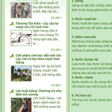
1. Gừng
Chè Shan tuyết cổ
Gừng có đặc tính chống viêm
thụ dần khẳng định
thời có tác dụng giảm buồn n
vị thế, tiếp cận thị ...
Chi tiết »
2. Nước muối ấm
Thượng Tân Kiều - cây cầu hy
Nước muối ấm được dùng để đ
vọng của Cố Cảnh Chu
dung dịch này để giảm đau dạ
Nghi Hưng nằm ở
đầu nam Giang Tô,
3. Giấm rượu táo
sông ngòi dày đặc,
Một trong những biện pháp tự 
là ...
các vitamin và khoáng chất, 
Chi tiết »
muỗng cà phê giấm rượu táo 
Chế phẩm sinh học diệt mối cho
cây chè cổ thụ Shan tuyết Suối
4. Nước ép bạc hà
Giàng
Loại nước này được sử dụng 
Ngày 3/6, tại xã Suối
đau bụng và chuột rút tốt nhấ
Giàng, huyện Văn
chứng đau dạ dày sau khi ăn.
Chấn, Hội Nông dân
5. Nước chanh
...
Nước chanh có tác dụng rất 
Chi tiết »
cốt chanh vào một ly nước ấm
Lên Suối Giàng :Thưởng trà trên
đỉnh mờ sương
6. Trà hoa cúc
Lên Suối Giàng - nơi
Trà hoa cúc có tác dụng làm 
được mệnh danh là
uống.
"Đệ nhất kỳ quan trà
...