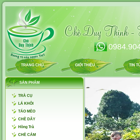
0984.904
TRANG CHỦ
GIỚI THIỆU
TIN T
SẢN PHẨM
TRÀ CỤ
LÁ KHÔI
TÁO MÈO
CHÈ DÂY
Hồng Trà
CHÈ CÁM