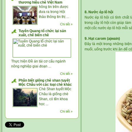
thương hiệu chè Việt Nam
hông tin trên được
đưa ra trong Hội
8. Nước ép lô hội
thảo thông tin thị ...
Nước ép lô hội có tính chất 
trong cây lô hội còn giúp làm
Chi tiết »
một cốc nước ép lô hội mỗi sá
Tuyên Quang tổ chức lại sản
xuất, chế biến chè
9. Hạt carom (ajwain)
Đây là một trong những biện
muối, uống trước khi ăn để có
Thực hiện Đề án tái cơ cấu ngành
nông nghiệp giai đoạn ...
Chi tiết »
Phân biệt giống chè shan tuyết
Mộc Châu với các loại chè khác
Chè Shan tuyết Mộc
Châu là giống chè
Shan, có tên khoa
học ...
Chi tiết »