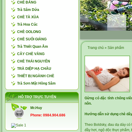
CHÈ ĐẮNG
Trà Sâm Dứa
CHÈ TÀ XÙA
Trà Hoa Cúc
CHÈ OOLONG
CHÈ SUỐI GIÀNG
Trà Thiết Quan Âm
Trang chủ
»
Sản phẩm
CÂY CHÈ VẰNG
CHÈ THÁI NGUYÊN
TRÀ DIỆP HẠ CHÂU
THIẾT BỊ NGÀNH CHÈ
Trà Sơn Mật Hồng Sâm
HỖ TRỢ TRỰC TUYẾN
Gừng có đặc tính chống viê
nôn.
Mr.Huy
Hướng dẫn sử dụng chè dâ
Phone: 0984.904.686
Theo Boldsky, đau dạ dày có t
đầy hơi, ngộ độc thực phẩm, ti