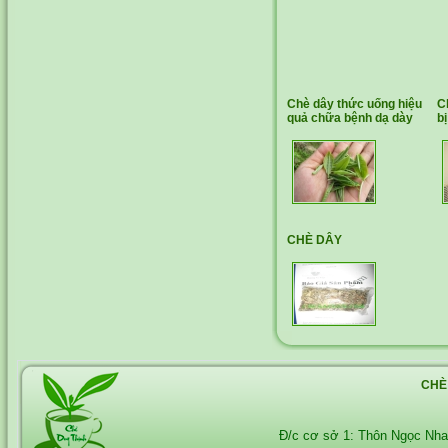
Chè dây thức uống hiệu
C
quả chữa bệnh dạ dày
b
CHÈ DÂY
CHÈ
Đ/c cơ sở 1: Thôn Ngọc Nh