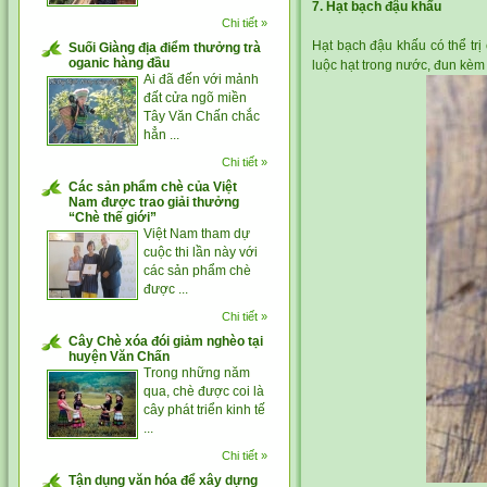
7. Hạt bạch đậu khấu
Chi tiết »
Hạt bạch đậu khấu có thể trị
Suối Giàng địa điểm thưởng trà
oganic hàng đầu
luộc hạt trong nước, đun kèm v
Ai đã đến với mảnh
đất cửa ngõ miền
Tây Văn Chấn chắc
hẳn ...
Chi tiết »
Các sản phẩm chè của Việt
Nam được trao giải thưởng
“Chè thế giới”
Việt Nam tham dự
cuộc thi lần này với
các sản phẩm chè
được ...
Chi tiết »
Cây Chè xóa đói giảm nghèo tại
huyện Văn Chấn
Trong những năm
qua, chè được coi là
cây phát triển kinh tế
...
Chi tiết »
Tận dụng văn hóa để xây dựng