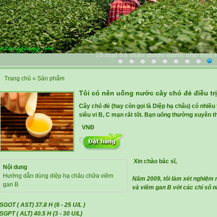
15 loại trà thảo dược dành cho mọi 
Trang chủ
»
Sản phẩm
Tôi có nên uống nước cây chó đẻ điều tr
Cây chó đẻ (hay còn gọi là Diệp hạ châu) có nhiều 
siêu vi B, C mạn rất tốt. Bạn uống thường xuyên 
VNĐ
Xin chào bác sĩ,
Nội dung
Hướng dẫn dùng diệp hạ châu chữa viêm
Năm 2009, tôi làm xét nghiệm 
gan B
và viêm gan B với các chỉ số 
SGOT ( AST) 37.8 H (6 - 25 U/L )
SGPT ( ALT) 40.5 H (3 - 30 U/L)