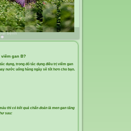
loại bệnh
ị viêm gan B?
tác dụng, trong đó tác dụng điều trị viêm gan
thay nước uống hàng ngày sẽ tốt hơn cho bạn.
máu thì có kết quả chẩn đoán là men gan tăng
như sau: