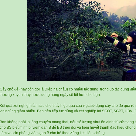
Cây chó đẻ (hay còn gọi là Diệp hạ châu) có nhiều tác dụng, trong đó tác dụng điều 
thường xuyên thay nước uống hàng ngày sẽ tốt hơn cho bạn.
Kết quả xét nghiệm lần sau cho thấy hiệu quả của việc sử dụng cây chó đẻ quá rõ
virut cũng giảm nhiều. Bạn nên tiếp tục dùng và xét nghiệp lại SGOT, SGPT, HBV
Bạn không phải lo lắng chuyện mang thai, nếu số lượng virut ổn định thì cứ mang 
cho BS biết mình bị viêm gan B để BS theo dõi và tiêm huyết thanh đặc hiệu chống
tiêm vaccin phòng viêm gan B cho trẻ theo đúng lịch tiêm chủng.