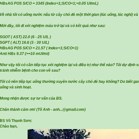
HBsAG POS S/CO = 3345 (Index<1;S/CO<1;<0.05 UI/mL)
Về nhà tôi có uống nước nấu từ cây chó đẻ một thời gian (lúc uống, lúc nghỉ) v
Mới đây, tôi đi xét nghiệm máu trở lại và có kết quả như sau:
SGOT ( AST) 22.0 (6 - 25 U/L )
SGPT ( ALT) 16.6 (3 - 30 U/L)
HBsAG POS S/CO = 21.57 ( Index<1;S/CO<1)
Anti HBs 9.37 (>=10 mUI/ml)
Như vậy tôi có cần tiếp tục xét nghiệm lại và điều trị như thế nào? Tôi dự định
tránh nhiễm bệnh cho con về sau?
Tôi có nên tiếp tục uống thường xuyên nước cây chó đẻ hay không? Do biết gan c
uống và sinh hoạt.
Mong nhận được sự tư vấn của BS.
Chân thành cảm ơn! (Tố Anh - anh...@gmail.com)
BS Võ Thanh Sơn:
Chào bạn,