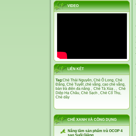
VIDEO
LIÊN KẾT
Tag
:
Chè Thái Nguyên,
Chè Ô Long,
Chè
Đắng
,
Chè Tuyết
,
chè vằng
,
cao chè vằng
,
bàn trà điện đa năng
,
Chè Tà Xùa
, ,
Chè
Diệp Hạ Châu,
Chè Sạch
,
Chè Cổ Thụ
,
Chè dây
CHÈ XANH VÀ CÔNG DỤNG
Nâng tầm sản phẩm trà OCOP 4
sao Suối Giàng