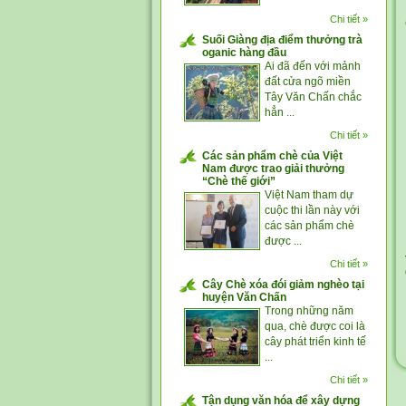
Chi tiết »
Suối Giàng địa điểm thưởng trà
oganic hàng đầu
Ai đã đến với mảnh
đất cửa ngõ miền
Tây Văn Chấn chắc
hẳn ...
Chi tiết »
Các sản phẩm chè của Việt
Nam được trao giải thưởng
“Chè thế giới”
Việt Nam tham dự
cuộc thi lần này với
các sản phẩm chè
được ...
Chi tiết »
Cây Chè xóa đói giảm nghèo tại
huyện Văn Chấn
Trong những năm
qua, chè được coi là
cây phát triển kinh tế
...
Chi tiết »
Tận dụng văn hóa để xây dựng