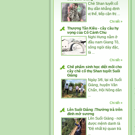
Chè Shan tuyết cổ
thụ dần khẳng định
vị thế, tiếp cận thị ...
Chi tiết »
Thượng Tân Kiều - cây cầu hy
vọng của Cố Cảnh Chu
Nghi Hưng nằm ở
đầu nam Giang Tô,
sông ngòi dày đặc,
là ...
Chi tiết »
Chế phẩm sinh học diệt mối cho
cây chè cổ thụ Shan tuyết Suối
Giàng
Ngày 3/6, tại xã Suối
Giàng, huyện Văn
Chấn, Hội Nông dân
...
Chi tiết »
Lên Suối Giàng :Thưởng trà trên
đỉnh mờ sương
Lên Suối Giàng - nơi
được mệnh danh là
"Đệ nhất kỳ quan trà
...