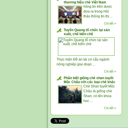
thương hiệu chè Việt Nam
hông tin trên được
đưa ra trong Hội
thảo thông tin thị ...
Chi tiết »
Tuyên Quang tổ chức lại sản
xuất, chế biến chè
Thực hiện Đề án tái cơ cấu ngành
nông nghiệp giai đoạn ...
Chi tiết »
Phân biệt giống chè shan tuyết
Mộc Châu với các loại chè khác
Chè Shan tuyết Mộc
Châu là giống chè
Shan, có tên khoa
học ...
Chi tiết »