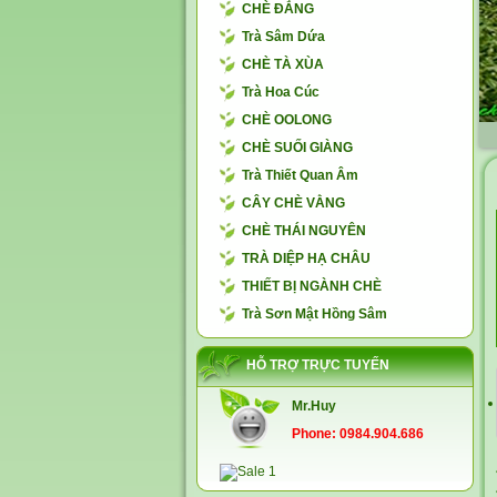
CHÈ ĐẮNG
Trà Sâm Dứa
CHÈ TÀ XÙA
Trà Hoa Cúc
CHÈ OOLONG
CHÈ SUỐI GIÀNG
Trà Thiết Quan Âm
CÂY CHÈ VẰNG
CHÈ THÁI NGUYÊN
TRÀ DIỆP HẠ CHÂU
THIẾT BỊ NGÀNH CHÈ
Trà Sơn Mật Hồng Sâm
HỖ TRỢ TRỰC TUYẾN
Mr.Huy
Phone: 0984.904.686