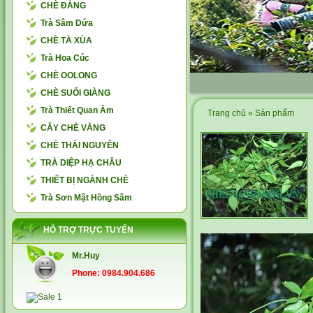
CHÈ ĐẮNG
Trà Sâm Dứa
CHÈ TÀ XÙA
Trà Hoa Cúc
CHÈ OOLONG
CHÈ SUỐI GIÀNG
Trà Thiết Quan Âm
Trang chủ
»
Sản phẩm
CÂY CHÈ VẰNG
CHÈ THÁI NGUYÊN
TRÀ DIỆP HẠ CHÂU
THIẾT BỊ NGÀNH CHÈ
Trà Sơn Mật Hồng Sâm
HỖ TRỢ TRỰC TUYẾN
Mr.Huy
Phone: 0984.904.686