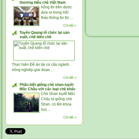
thương hiệu chè Việt Nam
hông tin trên được
đưa ra trong Hội
thảo thông tin thị ...
Chi tiết »
Tuyên Quang tổ chức lại sản
xuất, chế biến chè
Thực hiện Đề án tái cơ cấu ngành
nông nghiệp giai đoạn ...
Chi tiết »
Phân biệt giống chè shan tuyết
Mộc Châu với các loại chè khác
Chè Shan tuyết Mộc
Châu là giống chè
Shan, có tên khoa
học ...
Chi tiết »