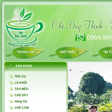
0984.904
TRANG CHỦ
GIỚI THIỆU
TIN T
SẢN PHẨM
TRÀ CỤ
LÁ KHÔI
TÁO MÈO
CHÈ DÂY
Hồng Trà
CHÈ CÁM