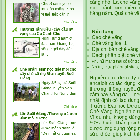
càng nhỏ. Lá chè vằng
Chè Shan tuyết cổ
mọc thành xim nhiều h
thụ dần khẳng định
hàng năm. Quả chè vằn
vị thế, tiếp cận thị ...
Chi tiết »
Thượng Tân Kiều - cây cầu hy
Nội dung
vọng của Cố Cảnh Chu
Cao chè vằng
Nghi Hưng nằm ở
Chè vằng loại 1
đầu nam Giang Tô,
Địa chỉ bán chè vằng 
sông ngòi dày đặc,
là ...
Cách phân biệt chè v
Phụ nữ mang thai có uống 
Chi tiết »
Những thực phẩm lợi sữa, 
Chế phẩm sinh học diệt mối cho
cây chè cổ thụ Shan tuyết Suối
Nghiên cứu dược lý ch
Giàng
ancaloit có tác dụng 
Ngày 3/6, tại xã Suối
Giàng, huyện Văn
thương, thông huyết, đ
Chấn, Hội Nông dân
cảm hay vàng da. Theo
...
nhất định có tác dụn
Trường Đại học Dược 
Chi tiết »
Chè Vằng. Nghiên cứu 
Lên Suối Giàng :Thưởng trà trên
Ví dụ như không dùng
đỉnh mờ sương
50% thuốc kháng sinh 
Lên Suối Giàng - nơi
được ứng dụng rộng r
được mệnh danh là
sức khỏe, giúp kích th
"Đệ nhất kỳ quan trà
...