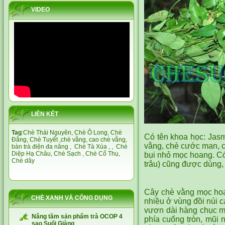
VIDEO
LIÊN KẾT
Tag
:
Chè Thái Nguyên,
Chè Ô Long,
Chè
Có tên khoa học: Jasm
Đắng
,
Chè Tuyết
,
chè vằng
,
cao chè vằng
,
vằng, chè cước man, cẩ
bàn trà điện đa năng
,
Chè Tà Xùa
, ,
Chè
Diệp Hạ Châu,
Chè Sạch
,
Chè Cổ Thụ
,
bụi nhỏ mọc hoang. Có
Chè dây
trâu) cũng được dùng,
Cây chè vằng mọc hoa
CHÈ XANH VÀ CÔNG DỤNG
nhiều ở vùng đồi núi 
vươn dài hàng chục mé
Nâng tầm sản phẩm trà OCOP 4
phía cuống tròn, mũi 
sao Suối Giàng