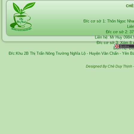
CHÈ
Đ/c cơ sở 1: Thôn Ngọc Nh
Liê
Đ/c cơ sở 2: 3
Liên hệ: Mr Huy
0984.
Đ/c cơ sở 3: Xóm 8 
Liên Hệ: D
Đ/c:Khu 2B Thị Trấn Nông Trường Nghĩa Lộ - Huyện Văn Chấn - Yên 
Designed By Chè Duy Thịnh 