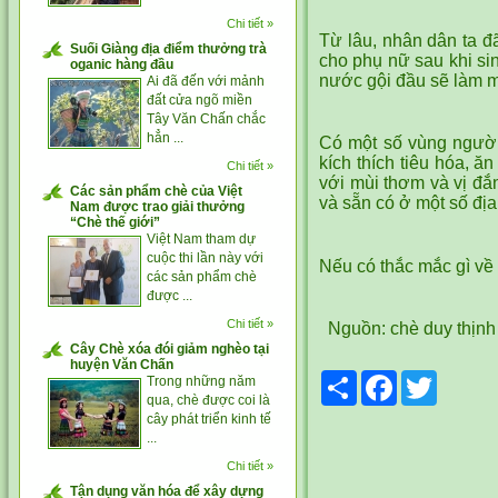
Chi tiết »
Từ lâu, nhân dân ta đ
Suối Giàng địa điểm thưởng trà
cho phụ nữ sau khi si
oganic hàng đầu
nước gội đầu sẽ làm m
Ai đã đến với mảnh
đất cửa ngõ miền
Tây Văn Chấn chắc
hẳn ...
Có một số vùng người
kích thích tiêu hóa, 
Chi tiết »
với mùi thơm và vị đắ
Các sản phẩm chè của Việt
và sẵn có ở một số địa
Nam được trao giải thưởng
“Chè thế giới”
Việt Nam tham dự
cuộc thi lần này với
Nếu có thắc mắc gì về 
các sản phẩm chè
được ...
Chi tiết »
Nguồn:
chè duy thịnh
Cây Chè xóa đói giảm nghèo tại
huyện Văn Chấn
Share
Facebook
Twitter
Trong những năm
qua, chè được coi là
cây phát triển kinh tế
...
Chi tiết »
Tận dụng văn hóa để xây dựng