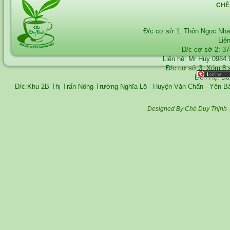
CHÈ
Đ/c cơ sở 1: Thôn Ngọc Nh
Liê
Đ/c cơ sở 2: 3
Liên hệ: Mr Huy
0984.
Đ/c cơ sở 3: Xóm 8 
Liên Hệ: D
Đ/c:Khu 2B Thị Trấn Nông Trường Nghĩa Lộ - Huyện Văn Chấn - Yên 
Designed By Chè Duy Thịnh 