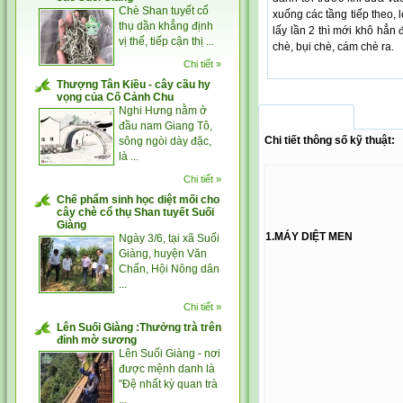
Chè Shan tuyết cổ
xuống các tầng tiếp theo, 
thụ dần khẳng định
lấy lần 2 thì mới khô hẳn
vị thế, tiếp cận thị ...
chè, bụi chè, cám chè ra.
Chi tiết »
Thượng Tân Kiều - cây cầu hy
vọng của Cố Cảnh Chu
Nghi Hưng nằm ở
Mô tả sản phẩm
đầu nam Giang Tô,
Chi tiết thông số kỹ thuật:
sông ngòi dày đặc,
là ...
Chi tiết »
Chế phẩm sinh học diệt mối cho
cây chè cổ thụ Shan tuyết Suối
Giàng
1.MÁY DIỆT MEN
Ngày 3/6, tại xã Suối
Giàng, huyện Văn
Chấn, Hội Nông dân
...
Chi tiết »
Lên Suối Giàng :Thưởng trà trên
đỉnh mờ sương
Lên Suối Giàng - nơi
được mệnh danh là
"Đệ nhất kỳ quan trà
...