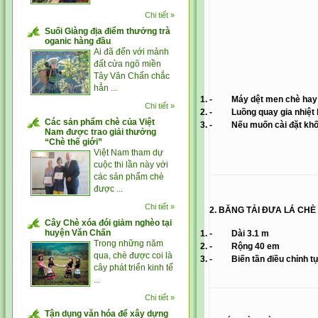
Chi tiết »
Suối Giàng địa điểm thưởng trà
oganic hàng đầu
Ai đã đến với mảnh
đất cửa ngõ miền
Tây Văn Chấn chắc
hẳn ...
- Máy dệt men chè hay m
Chi tiết »
- Luồng quay gia nhiệt làm
Các sản phẩm chè của Việt
- Nếu muốn cài đặt khống
Nam được trao giải thưởng
“Chè thế giới”
Việt Nam tham dự
cuộc thi lần này với
các sản phẩm chè
được ...
Chi tiết »
2. BĂNG TẢI ĐƯA LÁ CHÈ
Cây Chè xóa đói giảm nghèo tại
huyện Văn Chấn
- Dài 3.1 m
Trong những năm
- Rộng 40 em
qua, chè được coi là
- Biến tần điều chỉnh tự
cây phát triển kinh tế
...
Chi tiết »
Tận dụng văn hóa để xây dựng