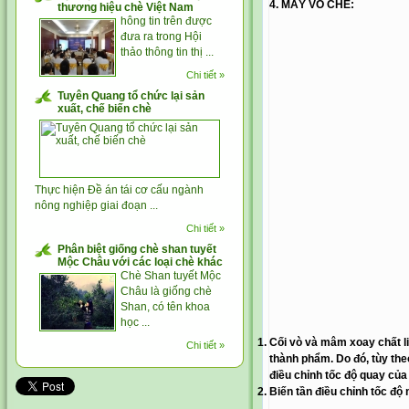
4. MÁY VÒ CHÈ:
thương hiệu chè Việt Nam
hông tin trên được
đưa ra trong Hội
thảo thông tin thị ...
Chi tiết »
Tuyên Quang tổ chức lại sản
xuất, chế biến chè
Thực hiện Đề án tái cơ cấu ngành
nông nghiệp giai đoạn ...
Chi tiết »
Phân biệt giống chè shan tuyết
Mộc Châu với các loại chè khác
Chè Shan tuyết Mộc
Châu là giống chè
Shan, có tên khoa
học ...
Cối vò và mâm xoay chất l
Chi tiết »
thành phẩm. Do đó, tùy th
điều chỉnh tốc độ quay c
Biến tần điều chỉnh tốc đ