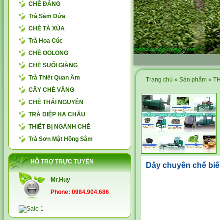
CHÈ ĐẮNG
Trà Sâm Dứa
CHÈ TÀ XÙA
Trà Hoa Cúc
CHÈ OOLONG
CHÈ SUỐI GIÀNG
Trà Thiết Quan Âm
Trang chủ
»
Sản phẩm
»
TH
CÂY CHÈ VẰNG
CHÈ THÁI NGUYÊN
TRÀ DIỆP HẠ CHÂU
THIẾT BỊ NGÀNH CHÈ
Trà Sơn Mật Hồng Sâm
HỖ TRỢ TRỰC TUYẾN
Dây chuyền chế biế
Mr.Huy
Phone: 0984.904.686