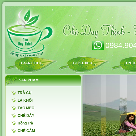
0984.904
TRANG CHỦ
GIỚI THIỆU
TIN T
SẢN PHẨM
TRÀ CỤ
LÁ KHÔI
TÁO MÈO
CHÈ DÂY
Hồng Trà
CHÈ CÁM