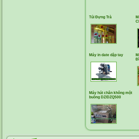
Túi Đựng Trà
M
C
Máy in date dập tay
M
Đ
Máy hút chân không một
buồng DZ/DZQ500