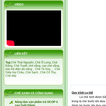
VIDEO
LIÊN KẾT
Tag
:
Chè Thái Nguyên,
Chè Ô Long,
Chè
Đắng
,
Chè Tuyết
,
chè vằng
,
cao chè vằng
,
bàn trà điện đa năng
,
Chè Tà Xùa
, ,
Chè
Diệp Hạ Châu,
Chè Sạch
,
Chè Cổ Thụ
,
Chè dây
Quy trình cụ thể
CHÈ XANH VÀ CÔNG DỤNG
Lá chè tươi được băng tả
trong lá chè trước khi đư
Nâng tầm sản phẩm trà OCOP 4
sao Suối Giàng
đánh tơi trước khi đưa và