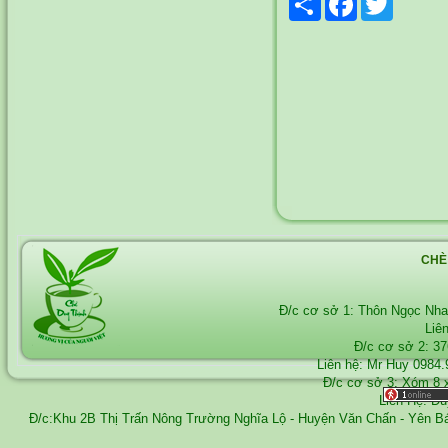
CHÈ
Đ/c cơ sở 1: Thôn Ngọc Nh
Liê
Đ/c cơ sở 2: 3
Liên hệ: Mr Huy
0984.
Đ/c cơ sở 3: Xóm 8 
Liên Hệ: D
Đ/c:Khu 2B Thị Trấn Nông Trường Nghĩa Lộ - Huyện Văn Chấn - Yên 