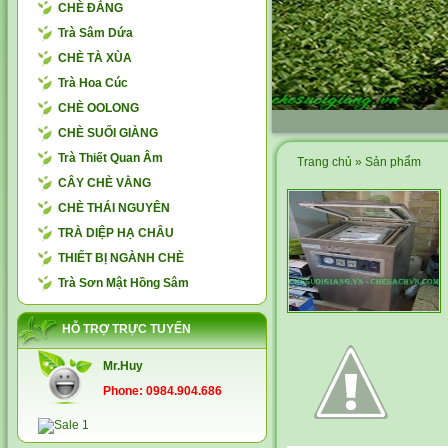
CHÈ ĐẮNG
Trà Sâm Dứa
CHÈ TÀ XÙA
Trà Hoa Cúc
CHÈ OOLONG
CHÈ SUỐI GIÀNG
Trà Thiết Quan Âm
Trang chủ
»
Sản phẩm
CÂY CHÈ VẰNG
CHÈ THÁI NGUYÊN
TRÀ DIỆP HẠ CHÂU
THIẾT BỊ NGÀNH CHÈ
Trà Sơn Mật Hồng Sâm
HỖ TRỢ TRỰC TUYẾN
Mr.Huy
Phone: 0984.904.686