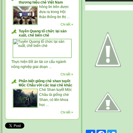
thương hiệu chè Việt Nam
hông tin trên được
đưa ra trong Hội
thảo thông tin thị ...
Chi tiết »
Tuyên Quang tổ chức lại sản
xuất, chế biến chè
Thực hiện Đề án tái cơ cấu ngành
nông nghiệp giai đoạn ...
Chi tiết »
Phân biệt giống chè shan tuyết
Mộc Châu với các loại chè khác
Chè Shan tuyết Mộc
Châu là giống chè
Shan, có tên khoa
học ...
Chi tiết »
Share
Facebook
Twitter