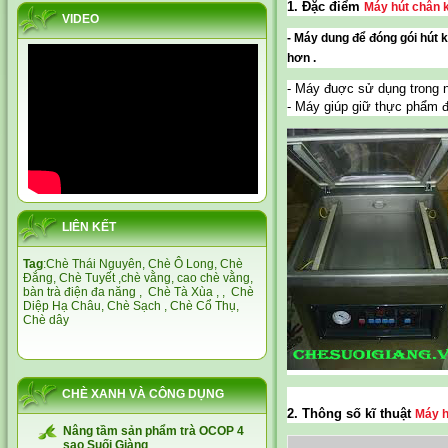
1. Đặc điểm
Máy hút chân 
VIDEO
- Máy dung để đóng gói hút 
hơn .
- Máy đuợc sử dụng trong 
- Máy giúp giữ thực phẩm 
LIÊN KẾT
Tag
:
Chè Thái Nguyên,
Chè Ô Long,
Chè
Đắng
,
Chè Tuyết
,
chè vằng
,
cao chè vằng
,
bàn trà điện đa năng
,
Chè Tà Xùa
, ,
Chè
Diệp Hạ Châu,
Chè Sạch
,
Chè Cổ Thụ
,
Chè dây
CHÈ XANH VÀ CÔNG DỤNG
2. Thông số kĩ thuật
Máy h
Nâng tầm sản phẩm trà OCOP 4
sao Suối Giàng