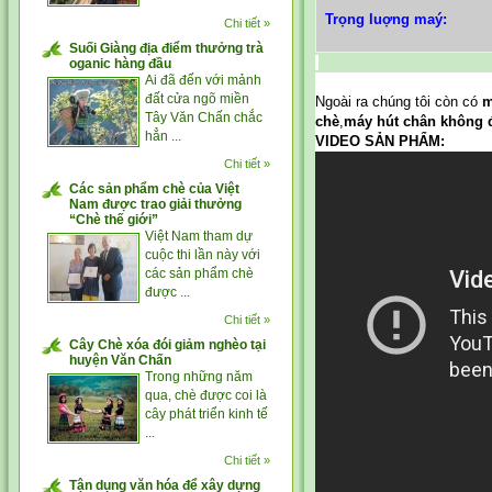
Trọng luợng maý:
Chi tiết »
Suối Giàng địa điểm thưởng trà
oganic hàng đầu
Ai đã đến với mảnh
đất cửa ngõ miền
Ngoài ra chúng tôi còn có
m
Tây Văn Chấn chắc
chè
,
máy hút chân không 
hẳn ...
VIDEO SẢN PHẨM:
Chi tiết »
Các sản phẩm chè của Việt
Nam được trao giải thưởng
“Chè thế giới”
Việt Nam tham dự
cuộc thi lần này với
các sản phẩm chè
được ...
Chi tiết »
Cây Chè xóa đói giảm nghèo tại
huyện Văn Chấn
Trong những năm
qua, chè được coi là
cây phát triển kinh tế
...
Chi tiết »
Tận dụng văn hóa để xây dựng