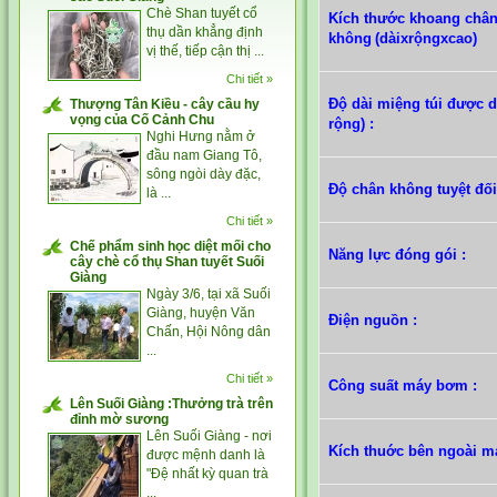
Chè Shan tuyết cổ
Kích thước khoang châ
thụ dần khẳng định
không
(dàixrộngxcao)
vị thế, tiếp cận thị ...
Chi tiết »
Độ dài miệng túi được d
Thượng Tân Kiều - cây cầu hy
vọng của Cố Cảnh Chu
rộng) :
Nghi Hưng nằm ở
đầu nam Giang Tô,
sông ngòi dày đặc,
Độ chân không tuyệt đối
là ...
Chi tiết »
Chế phẩm sinh học diệt mối cho
Năng lực đóng gói :
cây chè cổ thụ Shan tuyết Suối
Giàng
Ngày 3/6, tại xã Suối
Giàng, huyện Văn
Điện nguồn :
Chấn, Hội Nông dân
...
Chi tiết »
Công suất máy bơm :
Lên Suối Giàng :Thưởng trà trên
đỉnh mờ sương
Lên Suối Giàng - nơi
Kích thuớc bên ngoài m
được mệnh danh là
"Đệ nhất kỳ quan trà
...