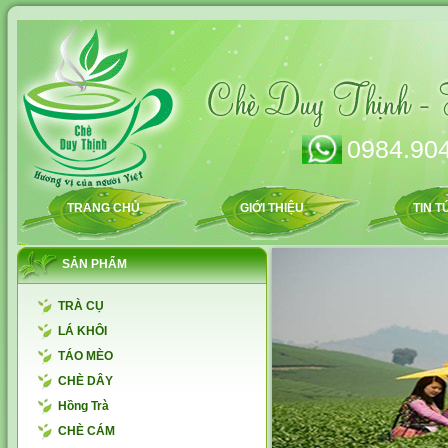
0984.904
TRANG CHỦ
GIỚI THIỆU
TIN T
SẢN PHẨM
TRÀ CỤ
LÁ KHÔI
TÁO MÈO
CHÈ DÂY
Hồng Trà
CHÈ CÁM