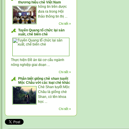
thương hiệu chè Việt Nam
hông tin trên được
đưa ra trong Hội
thảo thông tin thị ...
Chi tiết »
Tuyên Quang tổ chức lại sản
xuất, chế biến chè
Thực hiện Đề án tái cơ cấu ngành
nông nghiệp giai đoạn ...
Chi tiết »
Phân biệt giống chè shan tuyết
Mộc Châu với các loại chè khác
Chè Shan tuyết Mộc
Châu là giống chè
Shan, có tên khoa
học ...
Chi tiết »