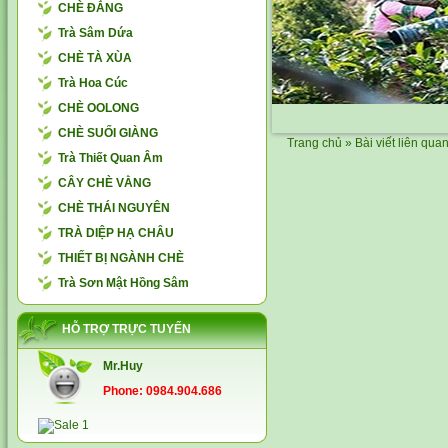
CHÈ ĐẮNG
Trà Sâm Dứa
CHÈ TÀ XÙA
Trà Hoa Cúc
CHÈ OOLONG
CHÈ SUỐI GIÀNG
Trang chủ
» Bài viết liên qua
Trà Thiết Quan Âm
CÂY CHÈ VẰNG
CHÈ THÁI NGUYÊN
TRÀ DIỆP HẠ CHÂU
THIẾT BỊ NGÀNH CHÈ
Trà Sơn Mật Hồng Sâm
HỖ TRỢ TRỰC TUYẾN
Mr.Huy
Phone: 0984.904.686