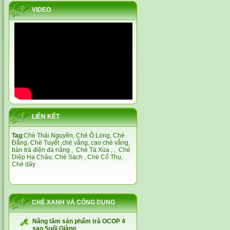
VIDEO
LIÊN KẾT
Tag
:
Chè Thái Nguyên,
Chè Ô Long,
Chè
Đắng
,
Chè Tuyết
,
chè vằng
,
cao chè vằng
,
bàn trà điện đa năng
,
Chè Tà Xùa
, ,
Chè
Diệp Hạ Châu,
Chè Sạch
,
Chè Cổ Thụ
,
Chè dây
CHÈ XANH VÀ CÔNG DỤNG
Nâng tầm sản phẩm trà OCOP 4
sao Suối Giàng