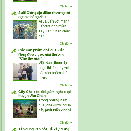
Chi tiết »
Suối Giàng địa điểm thưởng trà
oganic hàng đầu
Ai đã đến với mảnh
đất cửa ngõ miền
Tây Văn Chấn chắc
hẳn ...
Chi tiết »
Các sản phẩm chè của Việt
Nam được trao giải thưởng
“Chè thế giới”
Việt Nam tham dự
cuộc thi lần này với
các sản phẩm chè
được ...
Chi tiết »
Cây Chè xóa đói giảm nghèo tại
huyện Văn Chấn
Trong những năm
qua, chè được coi là
cây phát triển kinh tế
...
Chi tiết »
Tận dụng văn hóa để xây dựng