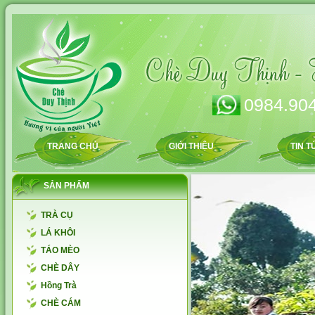
0984.904
TRANG CHỦ
GIỚI THIỆU
TIN T
SẢN PHẨM
TRÀ CỤ
LÁ KHÔI
TÁO MÈO
CHÈ DÂY
Hồng Trà
CHÈ CÁM