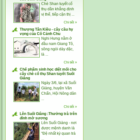
Chè Shan tuyết cổ
thụ dần khẳng định
vị thế, tiếp cận thị ...
Chi tiết »
Thượng Tân Kiều - cây cầu hy
vọng của Cố Cảnh Chu
Nghi Hưng nằm ở
đầu nam Giang Tô,
sông ngòi dày đặc,
là ...
Chi tiết »
Chế phẩm sinh học diệt mối cho
cây chè cổ thụ Shan tuyết Suối
Giàng
Ngày 3/6, tại xã Suối
Giàng, huyện Văn
Chấn, Hội Nông dân
...
Chi tiết »
Lên Suối Giàng :Thưởng trà trên
đỉnh mờ sương
Lên Suối Giàng - nơi
được mệnh danh là
"Đệ nhất kỳ quan trà
...