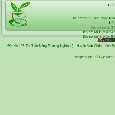
CHÈ
Đ/c cơ sở 1: Thôn Ngọc Nh
Liê
Đ/c cơ sở 2: 3
Liên hệ: Mr Huy
0984.
Đ/c cơ sở 3: Xóm 8 
Liên Hệ: D
Đ/c:Khu 2B Thị Trấn Nông Trường Nghĩa Lộ - Huyện Văn Chấn - Yên 
Designed By Chè Duy Thịnh 