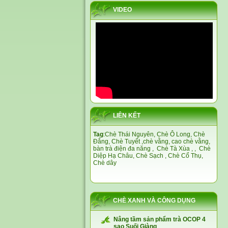
VIDEO
LIÊN KẾT
Tag
:
Chè Thái Nguyên,
Chè Ô Long,
Chè
Đắng
,
Chè Tuyết
,
chè vằng
,
cao chè vằng
,
bàn trà điện đa năng
,
Chè Tà Xùa
, ,
Chè
Diệp Hạ Châu,
Chè Sạch
,
Chè Cổ Thụ
,
Chè dây
CHÈ XANH VÀ CÔNG DỤNG
Nâng tầm sản phẩm trà OCOP 4
sao Suối Giàng