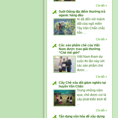
Chi tiết »
Suối Giàng địa điểm thưởng trà
oganic hàng đầu
Ai đã đến với mảnh
đất cửa ngõ miền
Tây Văn Chấn chắc
hẳn ...
Chi tiết »
Các sản phẩm chè của Việt
Nam được trao giải thưởng
“Chè thế giới”
Việt Nam tham dự
cuộc thi lần này với
các sản phẩm chè
được ...
Chi tiết »
Cây Chè xóa đói giảm nghèo tại
huyện Văn Chấn
Trong những năm
qua, chè được coi là
cây phát triển kinh tế
...
Chi tiết »
Tận dụng văn hóa để xây dựng