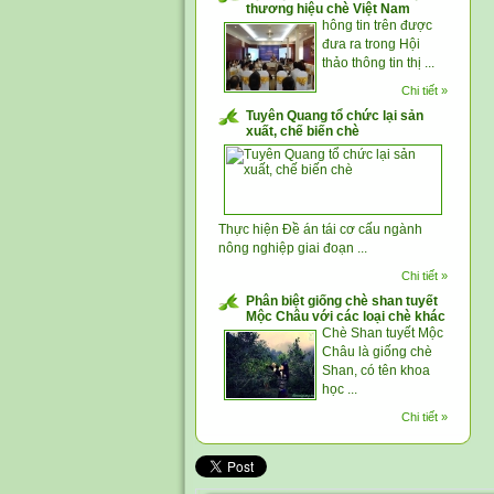
thương hiệu chè Việt Nam
hông tin trên được
đưa ra trong Hội
thảo thông tin thị ...
Chi tiết »
Tuyên Quang tổ chức lại sản
xuất, chế biến chè
Thực hiện Đề án tái cơ cấu ngành
nông nghiệp giai đoạn ...
Chi tiết »
Phân biệt giống chè shan tuyết
Mộc Châu với các loại chè khác
Chè Shan tuyết Mộc
Châu là giống chè
Shan, có tên khoa
học ...
Chi tiết »