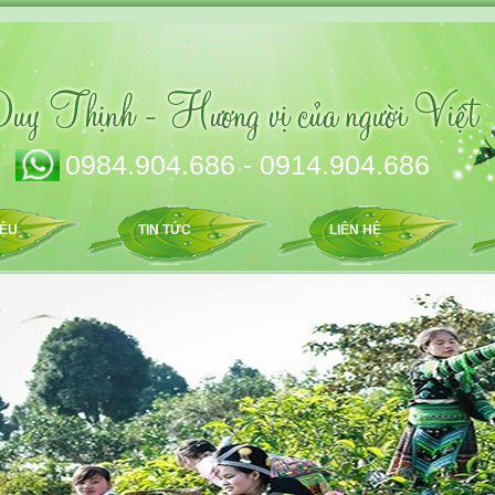
0984.904.686 - 0914.904.686
IỆU
TIN TỨC
LIÊN HỆ