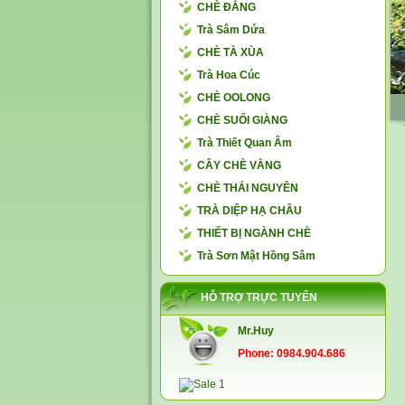
CHÈ ĐẮNG
Trà Sâm Dứa
CHÈ TÀ XÙA
Trà Hoa Cúc
CHÈ OOLONG
CHÈ SUỐI GIÀNG
Trà Thiết Quan Âm
CÂY CHÈ VẰNG
CHÈ THÁI NGUYÊN
TRÀ DIỆP HẠ CHÂU
THIẾT BỊ NGÀNH CHÈ
Trà Sơn Mật Hồng Sâm
HỖ TRỢ TRỰC TUYẾN
Mr.Huy
Phone: 0984.904.686