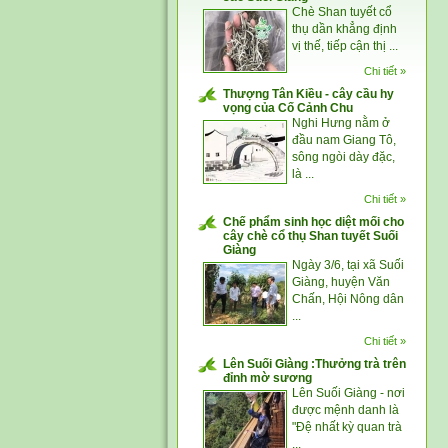
Chè Shan tuyết cổ
thụ dần khẳng định
vị thế, tiếp cận thị ...
Chi tiết »
Thượng Tân Kiều - cây cầu hy
vọng của Cố Cảnh Chu
Nghi Hưng nằm ở
đầu nam Giang Tô,
sông ngòi dày đặc,
là ...
Chi tiết »
Chế phẩm sinh học diệt mối cho
cây chè cổ thụ Shan tuyết Suối
Giàng
Ngày 3/6, tại xã Suối
Giàng, huyện Văn
Chấn, Hội Nông dân
...
Chi tiết »
Lên Suối Giàng :Thưởng trà trên
đỉnh mờ sương
Lên Suối Giàng - nơi
được mệnh danh là
"Đệ nhất kỳ quan trà
...