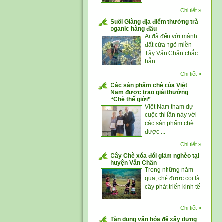
Chi tiết »
Suối Giàng địa điểm thưởng trà
oganic hàng đầu
Ai đã đến với mảnh
đất cửa ngõ miền
Tây Văn Chấn chắc
hẳn ...
Chi tiết »
Các sản phẩm chè của Việt
Nam được trao giải thưởng
“Chè thế giới”
Việt Nam tham dự
cuộc thi lần này với
các sản phẩm chè
được ...
Chi tiết »
Cây Chè xóa đói giảm nghèo tại
huyện Văn Chấn
Trong những năm
qua, chè được coi là
cây phát triển kinh tế
...
Chi tiết »
Tận dụng văn hóa để xây dựng