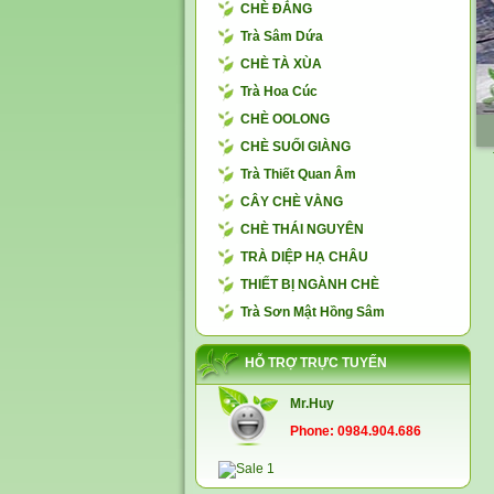
CHÈ ĐẮNG
Trà Sâm Dứa
CHÈ TÀ XÙA
Trà Hoa Cúc
CHÈ OOLONG
CHÈ SUỐI GIÀNG
Trà Thiết Quan Âm
CÂY CHÈ VẰNG
CHÈ THÁI NGUYÊN
TRÀ DIỆP HẠ CHÂU
THIẾT BỊ NGÀNH CHÈ
Trà Sơn Mật Hồng Sâm
HỖ TRỢ TRỰC TUYẾN
Mr.Huy
Phone: 0984.904.686