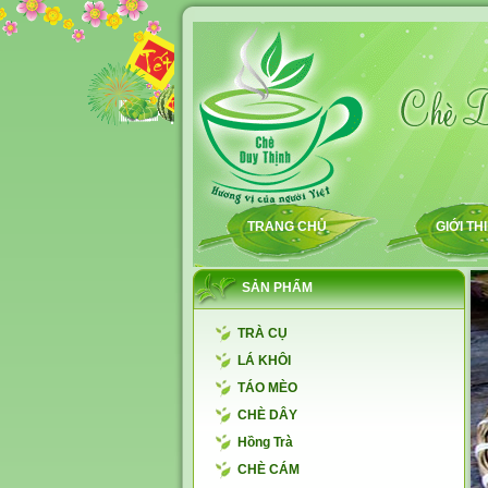
TRANG CHỦ
GIỚI TH
SẢN PHẨM
TRÀ CỤ
LÁ KHÔI
TÁO MÈO
CHÈ DÂY
Hồng Trà
CHÈ CÁM