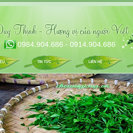
0984.904.686 - 0914.904.686
IỆU
TIN TỨC
LIÊN HỆ