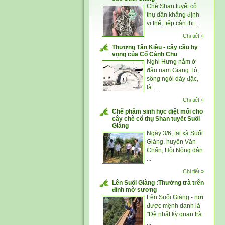
Chè Shan tuyết cổ
thụ dần khẳng định
vị thế, tiếp cận thị ...
Chi tiết »
Thượng Tân Kiều - cây cầu hy
vọng của Cố Cảnh Chu
Nghi Hưng nằm ở
đầu nam Giang Tô,
sông ngòi dày đặc,
là ...
Chi tiết »
Chế phẩm sinh học diệt mối cho
cây chè cổ thụ Shan tuyết Suối
Giàng
Ngày 3/6, tại xã Suối
Giàng, huyện Văn
Chấn, Hội Nông dân
...
Chi tiết »
Lên Suối Giàng :Thưởng trà trên
đỉnh mờ sương
Lên Suối Giàng - nơi
được mệnh danh là
"Đệ nhất kỳ quan trà
...