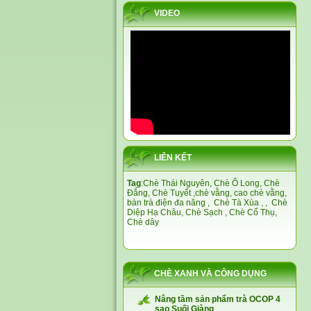
VIDEO
LIÊN KẾT
Tag
:
Chè Thái Nguyên,
Chè Ô Long,
Chè
Đắng
,
Chè Tuyết
,
chè vằng
,
cao chè vằng
,
bàn trà điện đa năng
,
Chè Tà Xùa
, ,
Chè
Diệp Hạ Châu,
Chè Sạch
,
Chè Cổ Thụ
,
Chè dây
CHÈ XANH VÀ CÔNG DỤNG
Nâng tầm sản phẩm trà OCOP 4
sao Suối Giàng