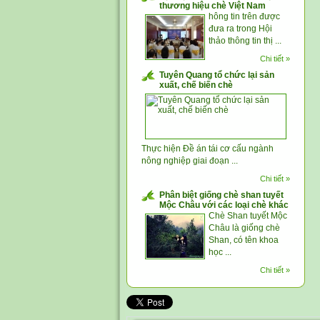
thương hiệu chè Việt Nam
hông tin trên được
đưa ra trong Hội
thảo thông tin thị ...
Chi tiết »
Tuyên Quang tổ chức lại sản
xuất, chế biến chè
Thực hiện Đề án tái cơ cấu ngành
nông nghiệp giai đoạn ...
Chi tiết »
Phân biệt giống chè shan tuyết
Mộc Châu với các loại chè khác
Chè Shan tuyết Mộc
Châu là giống chè
Shan, có tên khoa
học ...
Chi tiết »