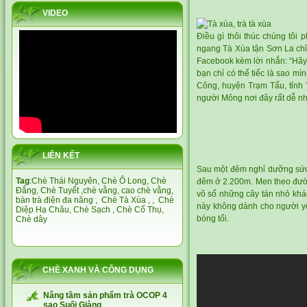
VIDEO
Điều gì thôi thúc chúng tôi
ngang Tà Xùa tận Sơn La chỉ
Facebook kèm lời nhắn: “Hãy 
bạn chỉ có thể tiếc là sao m
Công, huyện Trạm Tấu, tỉnh 
người Mông nơi đây rất dễ nhậ
LIÊN KẾT
Sau một đêm nghỉ dưỡng sức,
Tag
:
Chè Thái Nguyên,
Chè Ô Long,
Chè
đêm ở 2.200m. Men theo đườ
Đắng
,
Chè Tuyết
,
chè vằng
,
cao chè vằng
,
vô số những cây tán nhỏ khá
bàn trà điện đa năng
,
Chè Tà Xùa
, ,
Chè
này không dành cho người yế
Diệp Hạ Châu,
Chè Sạch
,
Chè Cổ Thụ
,
bóng tối.
Chè dây
CHÈ XANH VÀ CÔNG DỤNG
Nâng tầm sản phẩm trà OCOP 4
sao Suối Giàng