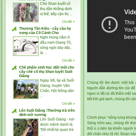
Chè Shan tuyết cổ
thụ dần khẳng định
vị thế, tiếp cận thị ...
Chi tiết »
Thượng Tân Kiều - cây cầu hy
vọng của Cố Cảnh Chu
Nghi Hưng nằm ở
đầu nam Giang Tô,
sông ngòi dày đặc,
là ...
Chi tiết »
Chế phẩm sinh học diệt mối cho
cây chè cổ thụ Shan tuyết Suối
Giàng
Ngày 3/6, tại xã Suối
Chúng tôi tìm được một bãi 
Giàng, huyện Văn
Người dẫn đường tìm củi để 
Chấn, Hội Nông dân
ngon vì tất cả đã thấm mệt 
...
tiết trời giá lạnh, chúng tôi 
Chi tiết »
Lên Suối Giàng :Thưởng trà trên
đỉnh mờ sương
Chinh phục “sống lưng khủng
Lên Suối Giàng - nơi
Sáng hôm sau, chúng tôi thứ
được mệnh danh là
thổi ù ù bên tai khiến người
"Đệ nhất kỳ quan trà
đôi chân như rã rời. Đoạn nào
...