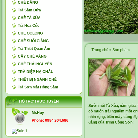
CHÈ ĐẮNG
Trà Sâm Dứa
CHÈ TÀ XÙA
Trà Hoa Cúc
CHÈ OOLONG
CHÈ SUỐI GIÀNG
Trà Thiết Quan Âm
Trang chủ
»
Sản phẩm
CÂY CHÈ VẰNG
CHÈ THÁI NGUYÊN
TRÀ DIỆP HẠ CHÂU
THIẾT BỊ NGÀNH CHÈ
Trà Sơn Mật Hồng Sâm
HỖ TRỢ TRỰC TUYẾN
Sườn núi Tà Xùa, nằm giữa 
có muốn trải nghiệm một chu
Mr.Huy
nhìn rộng, biển mây càng đẹ
Phone: 0984.904.686
đàng của Trịnh Công Sơn: