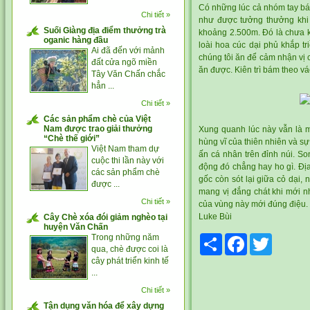
Có những lúc cả nhóm tay bá
Chi tiết »
như được tưởng thưởng khi
Suối Giàng địa điểm thưởng trà
khoảng 2.500m. Đó là chưa k
oganic hàng đầu
loài hoa cúc dại phủ khắp t
Ai đã đến với mảnh
chúng tôi ăn để cảm nhận vị 
đất cửa ngõ miền
ăn được. Kiên trì bám theo vá
Tây Văn Chấn chắc
hẳn ...
Chi tiết »
Các sản phẩm chè của Việt
Nam được trao giải thưởng
Xung quanh lúc này vẫn là m
“Chè thế giới”
hùng vĩ của thiên nhiên và sự
Việt Nam tham dự
ấn cá nhân trên đỉnh núi. So
cuộc thi lần này với
động đó chẳng hay ho gì. Đị
các sản phẩm chè
gốc còn sót lại giữa cỏ dại,
được ...
mang vị đắng chát khi mới 
Chi tiết »
của vùng này mới đúng điệu
Luke Bùi
Cây Chè xóa đói giảm nghèo tại
huyện Văn Chấn
Trong những năm
Share
Facebook
Twitter
qua, chè được coi là
cây phát triển kinh tế
...
Chi tiết »
Tận dụng văn hóa để xây dựng