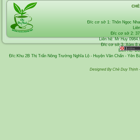
CHÈ
Đ/c cơ sở 1: Thôn Ngọc Nh
Liê
Đ/c cơ sở 2: 3
Liên hệ: Mr Huy
0984.
Đ/c cơ sở 3: Xóm 8 
Liên Hệ: D
Đ/c:Khu 2B Thị Trấn Nông Trường Nghĩa Lộ - Huyện Văn Chấn - Yên 
Designed By Chè Duy Thịnh 