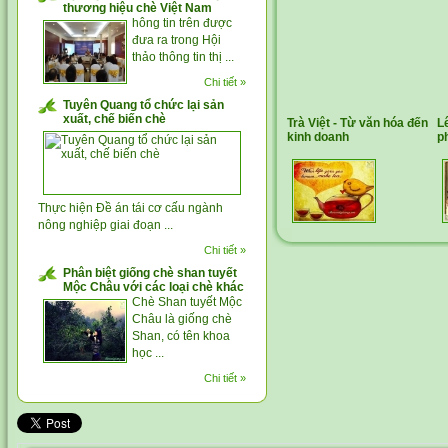
thương hiệu chè Việt Nam
hông tin trên được
đưa ra trong Hội
thảo thông tin thị ...
Chi tiết »
Tuyên Quang tổ chức lại sản
xuất, chế biến chè
Trà Việt - Từ văn hóa đến
L
kinh doanh
p
Thực hiện Đề án tái cơ cấu ngành
nông nghiệp giai đoạn ...
Chi tiết »
Phân biệt giống chè shan tuyết
Mộc Châu với các loại chè khác
Chè Shan tuyết Mộc
Châu là giống chè
Shan, có tên khoa
học ...
Chi tiết »