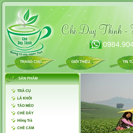
0984.904
TRANG CHỦ
GIỚI THIỆU
TIN T
SẢN PHẨM
TRÀ CỤ
LÁ KHÔI
TÁO MÈO
CHÈ DÂY
Hồng Trà
CHÈ CÁM