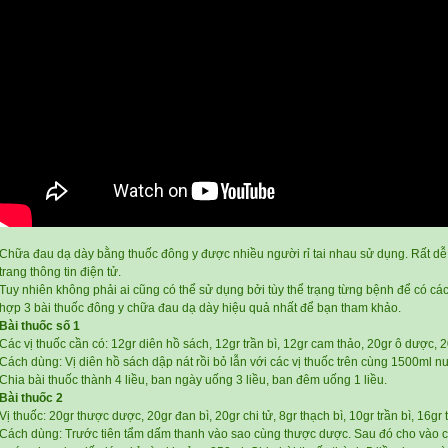
Chữa đau dạ dày bằng thuốc đông y được nhiều người rỉ tai nhau sử dụng. Rất dễ
trang thông tin điện tử.
Tuy nhiên không phải ai cũng có thể sử dụng bởi tùy thể trạng từng bệnh để có cách
hợp 3 bài thuốc đông y chữa đau dạ dày hiệu quả nhất để bạn tham khảo.
Bài thuốc số 1
Các vị thuốc cần có: 12gr diên hồ sách, 12gr trần bì, 12gr cam thảo, 20gr ô dược,
Cách dùng: Vị diên hồ sách dập nát rồi bỏ lẫn với các vị thuốc trên cùng 1500ml 
Chia bài thuốc thành 4 liều, ban ngày uống 3 liều, ban đêm uống 1 liều.
Bài thuốc 2
Vị thuốc: 20gr thược dược, 20gr đan bì, 20gr chi tử, 8gr thạch bì, 10gr trần bì, 16gr 
Cách dùng: Trước tiên tẩm dấm thanh vào sao cùng thược dược. Sau đó cho vào c