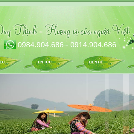
0984.904.686 - 0914.904.686
IỆU
TIN TỨC
LIÊN HỆ