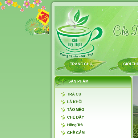
TRANG CHỦ
GIỚI TH
SẢN PHẨM
TRÀ CỤ
LÁ KHÔI
TÁO MÈO
CHÈ DÂY
Hồng Trà
CHÈ CÁM