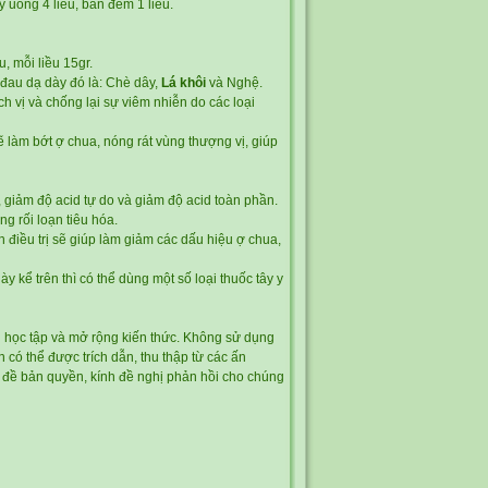
 uống 4 liều, ban đêm 1 liều.
, mỗi liều 15gr.
ị đau dạ dày đó là: Chè dây,
Lá khôi
và Nghệ.
ch vị và chống lại sự viêm nhiễn do các loại
ẽ làm bớt ợ chua, nóng rát vùng thượng vị, giúp
ị, giảm độ acid tự do và giảm độ acid toàn phần.
g rối loạn tiêu hóa.
h điều trị sẽ giúp làm giảm các dấu hiệu ợ chua,
kể trên thì có thể dùng một số loại thuốc tây y
ứu học tập và mở rộng kiến thức. Không sử dụng
n có thể được trích dẫn, thu thập từ các ấn
n đề bản quyền, kính đề nghị phản hồi cho chúng