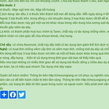
nước, đun cho đến lúc chỉ còn khoảng 250ml. Chia bài thuốc thành 5 liều, ban ngày
Bài thuốc 3
Vị thuốc: 48gr ngũ linh chi, 48gr bồ hoàng
Cách dùng: tán đều 2 vị thuốc trên thành bột mịn để dùng dần. Mỗi ngày dùng 4 liều
Ngoài 3 bài thuốc trên, trong đông y còn khuyên dùng 3 loại thảo dược rất tốt để tr
Mỗi loại thảo dược này giữ một vai trò khác nhau trong việc trung hòa lượng axit dị
khuẩn gây viêm dạ dày.
Lá khôi: có thành phần hoá học chính là Tanin, chất này có tác dụng chống viêm, s
bệnh nhân có cảm giác dễ chịu khoan khoái, nhẹ bụng.
Chè dây
: có chứa flavonoid, chất này đặc biệt có tác dụng làm giảm thể tích dịch v
Nghệ:
có hoạt tính chống viêm cấp tính và viêm mạn tính, chống loét dạ dày và chốn
Khi dùng kết hợp 3 loại thảo dược nói trên và một số thảo dược khác trong quá trìn
ợ nóng, đầy bụng… Kiên trì sử dụng trong thời gian dài bạn sẽ thấy hiệu quả.
Nếu như bạn không có nhiều thời gian để sử dụng bài thuốc đông y chữa đau dạ dày 
an toàn, lại có hiệu quả nhanh.
Tác dụng chè dây sapa
Tuyên bố trách nhiệm:
Thông tin trên http://chesuoigiang.vn chỉ phục vụ nghiên c
làm căn cứ để tiến hành chẩn trị trên lâm sàng. Thông tin trên http://chesuoigiang.v
phẩm, các trang tin điện tử liên quan trong nước và ngoài nước. Nếu phát sinh vấ
tôi.
Share
Facebook
Twitter