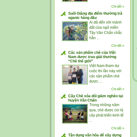
Chi tiết »
Suối Giàng địa điểm thưởng trà
oganic hàng đầu
Ai đã đến với mảnh
đất cửa ngõ miền
Tây Văn Chấn chắc
hẳn ...
Chi tiết »
Các sản phẩm chè của Việt
Nam được trao giải thưởng
“Chè thế giới”
Việt Nam tham dự
cuộc thi lần này với
các sản phẩm chè
được ...
Chi tiết »
Cây Chè xóa đói giảm nghèo tại
huyện Văn Chấn
Trong những năm
qua, chè được coi là
cây phát triển kinh tế
...
Chi tiết »
Tận dụng văn hóa để xây dựng