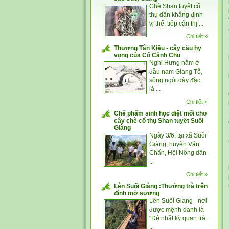
Chè Shan tuyết cổ
thụ dần khẳng định
vị thế, tiếp cận thị ...
Chi tiết »
Thượng Tân Kiều - cây cầu hy
vọng của Cố Cảnh Chu
Nghi Hưng nằm ở
đầu nam Giang Tô,
sông ngòi dày đặc,
là ...
Chi tiết »
Chế phẩm sinh học diệt mối cho
cây chè cổ thụ Shan tuyết Suối
Giàng
Ngày 3/6, tại xã Suối
Giàng, huyện Văn
Chấn, Hội Nông dân
...
Chi tiết »
Lên Suối Giàng :Thưởng trà trên
đỉnh mờ sương
Lên Suối Giàng - nơi
được mệnh danh là
"Đệ nhất kỳ quan trà
...