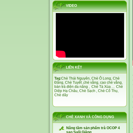
VIDEO
LIÊN KẾT
Tag
:
Chè Thái Nguyên,
Chè Ô Long,
Chè
Đắng
,
Chè Tuyết
,
chè vằng
,
cao chè vằng
,
bàn trà điện đa năng
,
Chè Tà Xùa
, ,
Chè
Diệp Hạ Châu,
Chè Sạch
,
Chè Cổ Thụ
,
Chè dây
CHÈ XANH VÀ CÔNG DỤNG
Nâng tầm sản phẩm trà OCOP 4
sao Suối Giàng