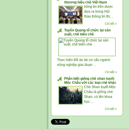
thương hiệu chè Việt Nam
hông tin trên được
đưa ra trong Hội
thảo thông tin thị ...
Chi tiết »
Tuyên Quang tổ chức lại sản
xuất, chế biến chè
Thực hiện Đề án tái cơ cấu ngành
nông nghiệp giai đoạn ...
Chi tiết »
Phân biệt giống chè shan tuyết
Mộc Châu với các loại chè khác
Chè Shan tuyết Mộc
Châu là giống chè
Shan, có tên khoa
học ...
Chi tiết »