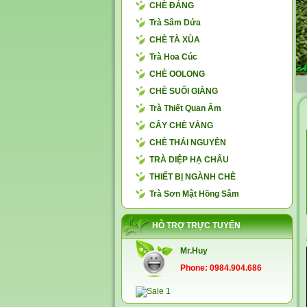
CHÈ ĐẮNG
Trà Sâm Dứa
CHÈ TÀ XÙA
Trà Hoa Cúc
CHÈ OOLONG
CHÈ SUỐI GIÀNG
Trà Thiết Quan Âm
CÂY CHÈ VẰNG
CHÈ THÁI NGUYÊN
TRÀ DIỆP HẠ CHÂU
THIẾT BỊ NGÀNH CHÈ
Trà Sơn Mật Hồng Sâm
HỖ TRỢ TRỰC TUYẾN
Mr.Huy
Phone: 0984.904.686