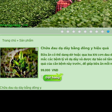
15 loại trà thảo dược dành cho mọi 
Trang chủ
»
Sản phẩm
Chữa đau dạ dày bằng đông y hiệu quả
Bữa ăn có thể dang dở hoặc qua loa khi cơn đau dạ
mắc các bệnh lý về dạ dày và được dự báo sẽ tăng
quả của căn bệnh này trước, để giúp bữa ăn mỗi 
99.000 VNĐ
Chữa đau dạ dày bằng đông y.