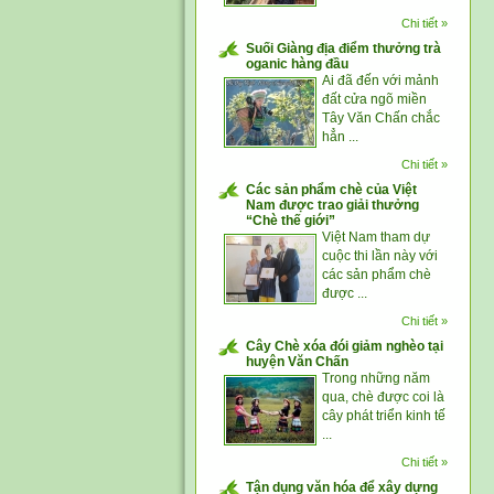
Chi tiết »
Suối Giàng địa điểm thưởng trà
oganic hàng đầu
Ai đã đến với mảnh
đất cửa ngõ miền
Tây Văn Chấn chắc
hẳn ...
Chi tiết »
Các sản phẩm chè của Việt
Nam được trao giải thưởng
“Chè thế giới”
Việt Nam tham dự
cuộc thi lần này với
các sản phẩm chè
được ...
Chi tiết »
Cây Chè xóa đói giảm nghèo tại
huyện Văn Chấn
Trong những năm
qua, chè được coi là
cây phát triển kinh tế
...
Chi tiết »
Tận dụng văn hóa để xây dựng