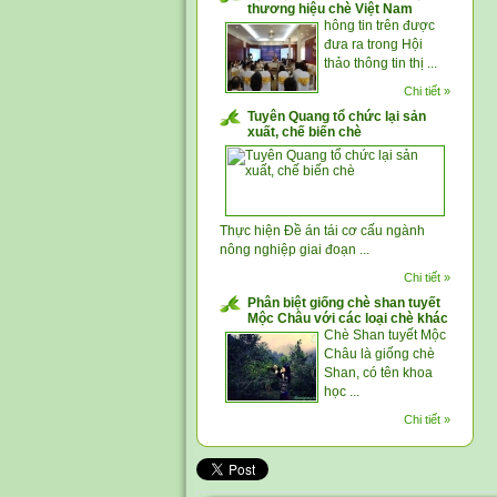
thương hiệu chè Việt Nam
hông tin trên được
đưa ra trong Hội
thảo thông tin thị ...
Chi tiết »
Tuyên Quang tổ chức lại sản
xuất, chế biến chè
Thực hiện Đề án tái cơ cấu ngành
nông nghiệp giai đoạn ...
Chi tiết »
Phân biệt giống chè shan tuyết
Mộc Châu với các loại chè khác
Chè Shan tuyết Mộc
Châu là giống chè
Shan, có tên khoa
học ...
Chi tiết »