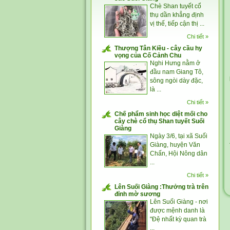
Chè Shan tuyết cổ
thụ dần khẳng định
vị thế, tiếp cận thị ...
Chi tiết »
Thượng Tân Kiều - cây cầu hy
vọng của Cố Cảnh Chu
Nghi Hưng nằm ở
đầu nam Giang Tô,
sông ngòi dày đặc,
là ...
Chi tiết »
Chế phẩm sinh học diệt mối cho
cây chè cổ thụ Shan tuyết Suối
Giàng
Ngày 3/6, tại xã Suối
Giàng, huyện Văn
Chấn, Hội Nông dân
...
Chi tiết »
Lên Suối Giàng :Thưởng trà trên
đỉnh mờ sương
Lên Suối Giàng - nơi
được mệnh danh là
"Đệ nhất kỳ quan trà
...