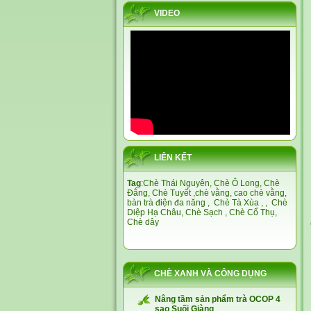
VIDEO
LIÊN KẾT
Tag
:
Chè Thái Nguyên,
Chè Ô Long,
Chè
Đắng
,
Chè Tuyết
,
chè vằng
,
cao chè vằng
,
bàn trà điện đa năng
,
Chè Tà Xùa
, ,
Chè
Diệp Hạ Châu,
Chè Sạch
,
Chè Cổ Thụ
,
Chè dây
CHÈ XANH VÀ CÔNG DỤNG
Nâng tầm sản phẩm trà OCOP 4
sao Suối Giàng