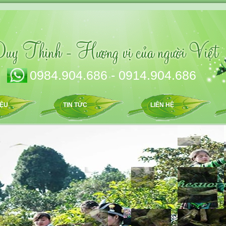
0984.904.686 - 0914.904.686
IỆU
TIN TỨC
LIÊN HỆ