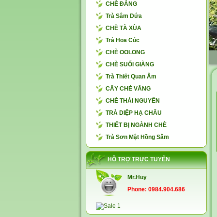
CHÈ ĐẮNG
Trà Sâm Dứa
CHÈ TÀ XÙA
Trà Hoa Cúc
CHÈ OOLONG
CHÈ SUỐI GIÀNG
Trà Thiết Quan Âm
CÂY CHÈ VẰNG
CHÈ THÁI NGUYÊN
TRÀ DIỆP HẠ CHÂU
THIẾT BỊ NGÀNH CHÈ
Trà Sơn Mật Hồng Sâm
HỖ TRỢ TRỰC TUYẾN
Mr.Huy
Phone: 0984.904.686