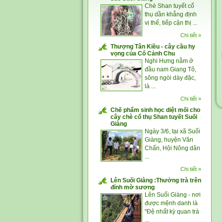
Chè Shan tuyết cổ
thụ dần khẳng định
vị thế, tiếp cận thị ...
Chi tiết »
Thượng Tân Kiều - cây cầu hy
vọng của Cố Cảnh Chu
Nghi Hưng nằm ở
đầu nam Giang Tô,
sông ngòi dày đặc,
là ...
Chi tiết »
Chế phẩm sinh học diệt mối cho
cây chè cổ thụ Shan tuyết Suối
Giàng
Ngày 3/6, tại xã Suối
Giàng, huyện Văn
Chấn, Hội Nông dân
...
Chi tiết »
Lên Suối Giàng :Thưởng trà trên
đỉnh mờ sương
Lên Suối Giàng - nơi
được mệnh danh là
"Đệ nhất kỳ quan trà
...