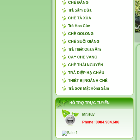
CHÈ ĐẮNG
Trà Sâm Dứa
CHÈ TÀ XÙA
Trà Hoa Cúc
CHÈ OOLONG
CHÈ SUỐI GIÀNG
Trà Thiết Quan Âm
CÂY CHÈ VẰNG
CHÈ THÁI NGUYÊN
TRÀ DIỆP HẠ CHÂU
THIẾT BỊ NGÀNH CHÈ
Trà Sơn Mật Hồng Sâm
HỖ TRỢ TRỰC TUYẾN
Mr.Huy
Phone: 0984.904.686