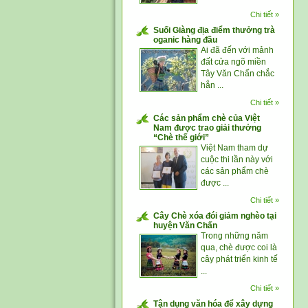
Chi tiết »
Suối Giàng địa điểm thưởng trà
oganic hàng đầu
Ai đã đến với mảnh
đất cửa ngõ miền
Tây Văn Chấn chắc
hẳn ...
Chi tiết »
Các sản phẩm chè của Việt
Nam được trao giải thưởng
“Chè thế giới”
Việt Nam tham dự
cuộc thi lần này với
các sản phẩm chè
được ...
Chi tiết »
Cây Chè xóa đói giảm nghèo tại
huyện Văn Chấn
Trong những năm
qua, chè được coi là
cây phát triển kinh tế
...
Chi tiết »
Tận dụng văn hóa để xây dựng