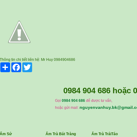
Thông tin chi tiết liên hệ: Mr Huy 0984904686
Share
Facebook
Twitter
0984 904 686
hoặc
0
Gọi
0984 904 686
để được tư vấn,
nguyenvanhuy.bk@gmail.
hoặc gửi mail:
Ấm Sứ
Ấm Trà Bát Tràng
Ấm Trà TráiTáo