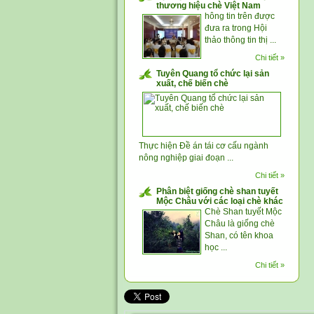
thương hiệu chè Việt Nam
hông tin trên được
đưa ra trong Hội
thảo thông tin thị ...
Chi tiết »
Tuyên Quang tổ chức lại sản
xuất, chế biến chè
Thực hiện Đề án tái cơ cấu ngành
nông nghiệp giai đoạn ...
Chi tiết »
Phân biệt giống chè shan tuyết
Mộc Châu với các loại chè khác
Chè Shan tuyết Mộc
Châu là giống chè
Shan, có tên khoa
học ...
Chi tiết »