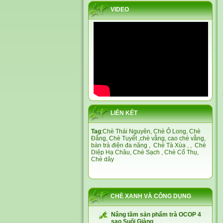
VIDEO
LIÊN KẾT
Tag
:
Chè Thái Nguyên,
Chè Ô Long,
Chè
Đắng
,
Chè Tuyết
,
chè vằng
,
cao chè vằng
,
bàn trà điện đa năng
,
Chè Tà Xùa
, ,
Chè
Diệp Hạ Châu,
Chè Sạch
,
Chè Cổ Thụ
,
Chè dây
CHÈ XANH VÀ CÔNG DỤNG
Nâng tầm sản phẩm trà OCOP 4
sao Suối Giàng