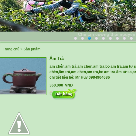
Chè tân cương thái nguyên
Trang chủ
»
Sản phẩm
Ấm Trà
ấm chén,ấm trà,am chen,am tra,bo am tra,ấm tử s
chén,ấm trà,am chen,am tra,bo am tra,ấm tử sa,am
chi tiết liên hệ: Mr Huy 0984904686
360.000 VNĐ