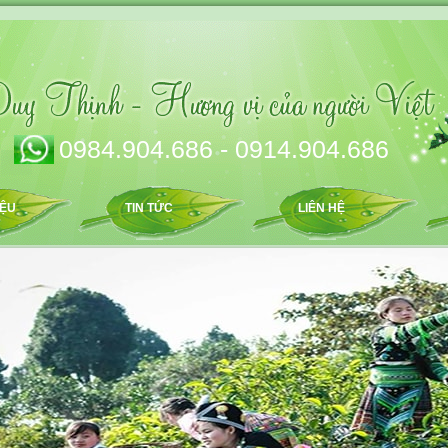
0984.904.686 - 0914.904.686
IỆU
TIN TỨC
LIÊN HỆ