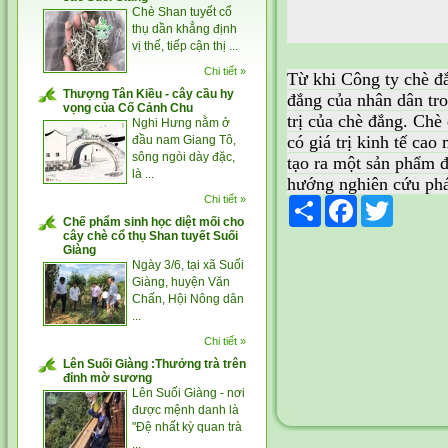
Chè Shan tuyết cổ
thụ dần khẳng định
vị thế, tiếp cận thị ...
Chi tiết »
Từ khi Công ty
chè đ
Thượng Tân Kiều - cây cầu hy
đắng của nhân dân tro
vọng của Cố Cảnh Chu
trị của chè đắng. Chè
Nghi Hưng nằm ở
có giá trị kinh tế ca
đầu nam Giang Tô,
sông ngòi dày đặc,
tạo ra một sản phẩm đ
là ...
hướng nghiên cứu phá
Chi tiết »
Share
Facebook
Twitter
Chế phẩm sinh học diệt mối cho
cây chè cổ thụ Shan tuyết Suối
Giàng
Ngày 3/6, tại xã Suối
Giàng, huyện Văn
Chấn, Hội Nông dân
...
Chi tiết »
Lên Suối Giàng :Thưởng trà trên
đỉnh mờ sương
Lên Suối Giàng - nơi
được mệnh danh là
"Đệ nhất kỳ quan trà
...