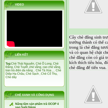
VIDEO
Cây chè đắng sinh trư
trưởng thành có thể c
trong lá chè đắng tươi
và có quan hệ chặt ch
LIÊN KẾT
chè đắng còn có giá t
kích thích tiêu hóa, 
Tag
:
Chè Thái Nguyên,
Chè Ô Long,
Chè
chè đắng để tiến vua.
Đắng
,
Chè Tuyết
,
chè vằng
,
cao chè vằng
,
bàn trà điện đa năng
,
Chè Tà Xùa
, ,
Chè
Diệp Hạ Châu,
Chè Sạch
,
Chè Cổ Thụ
,
Chè dây
CHÈ XANH VÀ CÔNG DỤNG
Nâng tầm sản phẩm trà OCOP 4
sao Suối Giàng