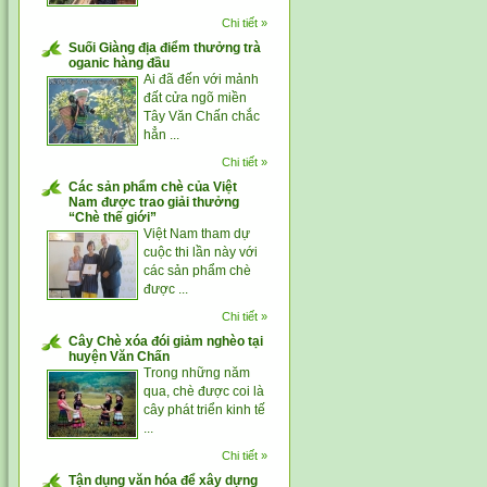
Chi tiết »
Suối Giàng địa điểm thưởng trà
oganic hàng đầu
Ai đã đến với mảnh
đất cửa ngõ miền
Tây Văn Chấn chắc
hẳn ...
Chi tiết »
Các sản phẩm chè của Việt
Nam được trao giải thưởng
“Chè thế giới”
Việt Nam tham dự
cuộc thi lần này với
các sản phẩm chè
được ...
Chi tiết »
Cây Chè xóa đói giảm nghèo tại
huyện Văn Chấn
Trong những năm
qua, chè được coi là
cây phát triển kinh tế
...
Chi tiết »
Tận dụng văn hóa để xây dựng