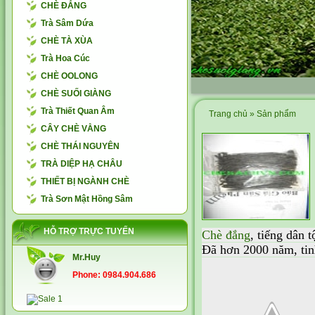
CHÈ ĐẮNG
Trà Sâm Dứa
CHÈ TÀ XÙA
Trà Hoa Cúc
CHÈ OOLONG
CHÈ SUỐI GIÀNG
Trà Thiết Quan Âm
Trang chủ
»
Sản phẩm
CÂY CHÈ VẰNG
CHÈ THÁI NGUYÊN
TRÀ DIỆP HẠ CHÂU
THIẾT BỊ NGÀNH CHÈ
Trà Sơn Mật Hồng Sâm
HỖ TRỢ TRỰC TUYẾN
Chè đắng
, tiếng dân 
Đã hơn 2000 năm, tinh
Mr.Huy
Phone: 0984.904.686