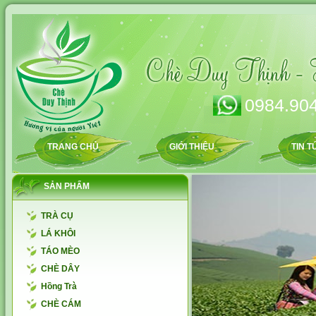
0984.904
TRANG CHỦ
GIỚI THIỆU
TIN T
SẢN PHẨM
TRÀ CỤ
LÁ KHÔI
TÁO MÈO
CHÈ DÂY
Hồng Trà
CHÈ CÁM