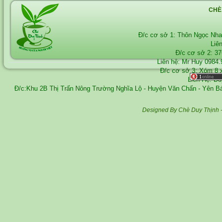
CHÈ
Đ/c cơ sở 1: Thôn Ngọc Nh
Liê
Đ/c cơ sở 2: 3
Liên hệ: Mr Huy
0984.
Đ/c cơ sở 3: Xóm 8 
Liên Hệ: D
Đ/c:Khu 2B Thị Trấn Nông Trường Nghĩa Lộ - Huyện Văn Chấn - Yên 
Designed By Chè Duy Thịnh 