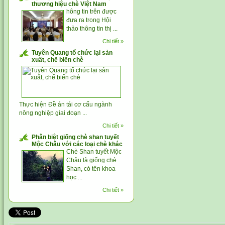
thương hiệu chè Việt Nam
hông tin trên được
đưa ra trong Hội
thảo thông tin thị ...
Chi tiết »
Tuyên Quang tổ chức lại sản
xuất, chế biến chè
Thực hiện Đề án tái cơ cấu ngành
nông nghiệp giai đoạn ...
Chi tiết »
Phân biệt giống chè shan tuyết
Mộc Châu với các loại chè khác
Chè Shan tuyết Mộc
Châu là giống chè
Shan, có tên khoa
học ...
Chi tiết »