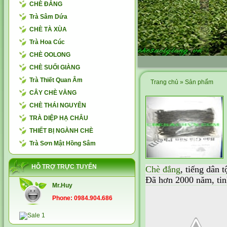
CHÈ ĐẮNG
Trà Sâm Dứa
CHÈ TÀ XÙA
Trà Hoa Cúc
CHÈ OOLONG
CHÈ SUỐI GIÀNG
Trà Thiết Quan Âm
Trang chủ
»
Sản phẩm
CÂY CHÈ VẰNG
CHÈ THÁI NGUYÊN
TRÀ DIỆP HẠ CHÂU
THIẾT BỊ NGÀNH CHÈ
Trà Sơn Mật Hồng Sâm
HỖ TRỢ TRỰC TUYẾN
Chè đắng
, tiếng dân 
Đã hơn 2000 năm, tinh
Mr.Huy
Phone: 0984.904.686