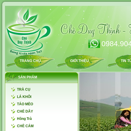
0984.904
TRANG CHỦ
GIỚI THIỆU
TIN T
SẢN PHẨM
TRÀ CỤ
LÁ KHÔI
TÁO MÈO
CHÈ DÂY
Hồng Trà
CHÈ CÁM