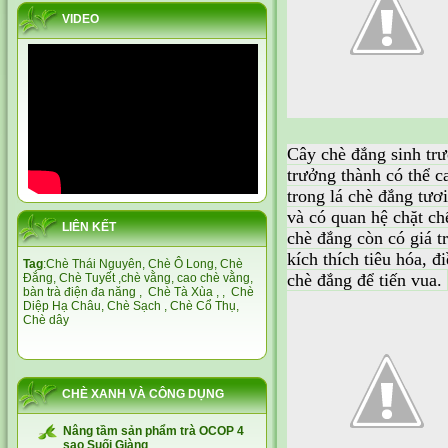
VIDEO
Cây chè đắng sinh trư
trưởng thành có thể c
trong lá chè đắng tươi
và có quan hệ chặt ch
LIÊN KẾT
chè đắng còn có giá t
kích thích tiêu hóa, 
Tag
:
Chè Thái Nguyên,
Chè Ô Long,
Chè
chè đắng để tiến vua.
Đắng
,
Chè Tuyết
,
chè vằng
,
cao chè vằng
,
bàn trà điện đa năng
,
Chè Tà Xùa
, ,
Chè
Diệp Hạ Châu,
Chè Sạch
,
Chè Cổ Thụ
,
Chè dây
CHÈ XANH VÀ CÔNG DỤNG
Nâng tầm sản phẩm trà OCOP 4
sao Suối Giàng