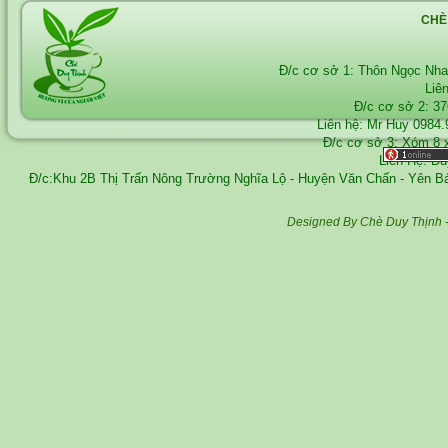
CHÈ
Đ/c cơ sở 1: Thôn Ngọc Nh
Liê
Đ/c cơ sở 2: 3
Liên hệ: Mr Huy
0984.
Đ/c cơ sở 3: Xóm 8 
Liên Hệ: D
Đ/c:Khu 2B Thị Trấn Nông Trường Nghĩa Lộ - Huyện Văn Chấn - Yên 
Designed By Chè Duy Thịnh 