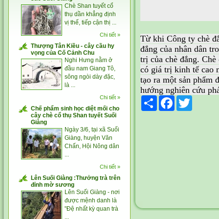
Chè Shan tuyết cổ
thụ dần khẳng định
vị thế, tiếp cận thị ...
Chi tiết »
Từ khi Công ty
chè đ
Thượng Tân Kiều - cây cầu hy
đắng của nhân dân tro
vọng của Cố Cảnh Chu
trị của chè đắng. Chè
Nghi Hưng nằm ở
có giá trị kinh tế ca
đầu nam Giang Tô,
sông ngòi dày đặc,
tạo ra một sản phẩm đ
là ...
hướng nghiên cứu phá
Chi tiết »
Share
Facebook
Twitter
Chế phẩm sinh học diệt mối cho
cây chè cổ thụ Shan tuyết Suối
Giàng
Ngày 3/6, tại xã Suối
Giàng, huyện Văn
Chấn, Hội Nông dân
...
Chi tiết »
Lên Suối Giàng :Thưởng trà trên
đỉnh mờ sương
Lên Suối Giàng - nơi
được mệnh danh là
"Đệ nhất kỳ quan trà
...