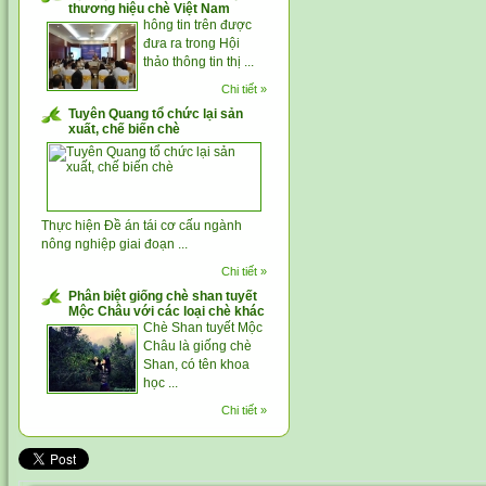
thương hiệu chè Việt Nam
hông tin trên được
đưa ra trong Hội
thảo thông tin thị ...
Chi tiết »
Tuyên Quang tổ chức lại sản
xuất, chế biến chè
Thực hiện Đề án tái cơ cấu ngành
nông nghiệp giai đoạn ...
Chi tiết »
Phân biệt giống chè shan tuyết
Mộc Châu với các loại chè khác
Chè Shan tuyết Mộc
Châu là giống chè
Shan, có tên khoa
học ...
Chi tiết »