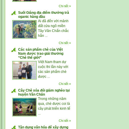
Chi tiết »
Suối Giàng địa điểm thưởng trà
oganic hàng đầu
Ai đã đến với mảnh
đất cửa ngõ miền
Tây Văn Chấn chắc
hẳn ...
Chi tiết »
Các sản phẩm chè của Việt
Nam được trao giải thưởng
“Chè thế giới”
Việt Nam tham dự
cuộc thi lần này với
các sản phẩm chè
được ...
Chi tiết »
Cây Chè xóa đói giảm nghèo tại
huyện Văn Chấn
Trong những năm
qua, chè được coi là
cây phát triển kinh tế
...
Chi tiết »
Tận dụng văn hóa để xây dựng