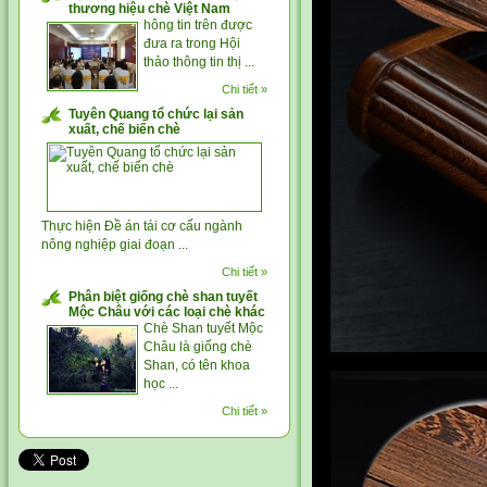
thương hiệu chè Việt Nam
hông tin trên được
đưa ra trong Hội
thảo thông tin thị ...
Chi tiết »
Tuyên Quang tổ chức lại sản
xuất, chế biến chè
Thực hiện Đề án tái cơ cấu ngành
nông nghiệp giai đoạn ...
Chi tiết »
Phân biệt giống chè shan tuyết
Mộc Châu với các loại chè khác
Chè Shan tuyết Mộc
Châu là giống chè
Shan, có tên khoa
học ...
Chi tiết »