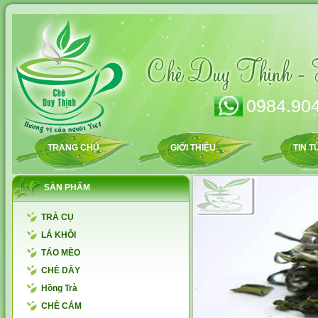
0984.904
TRANG CHỦ
GIỚI THIỆU
TIN T
SẢN PHẨM
TRÀ CỤ
LÁ KHÔI
TÁO MÈO
CHÈ DÂY
Hồng Trà
CHÈ CÁM