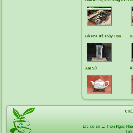
Bàn trà điện đa năng DT02
B
Bộ Pha Trà Thủy Tinh
B
Ấm Sứ
Ấ
CHÈ
Đ/c cơ sở 1: Thôn Ngọc Nh
Liê