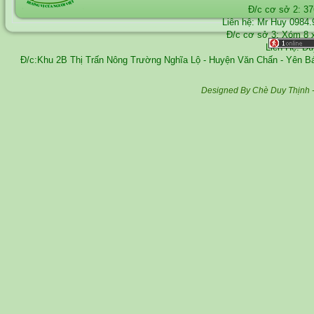
Đ/c cơ sở 2: 3
Liên hệ: Mr Huy
0984.
Đ/c cơ sở 3: Xóm 8 
Liên Hệ: D
Đ/c:Khu 2B Thị Trấn Nông Trường Nghĩa Lộ - Huyện Văn Chấn - Yên 
Designed By Chè Duy Thịnh 