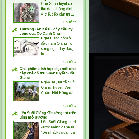
Chè Shan tuyết cổ
thụ dần khẳng định
vị thế, tiếp cận thị ...
Chi tiết »
Thượng Tân Kiều - cây cầu hy
vọng của Cố Cảnh Chu
Nghi Hưng nằm ở
đầu nam Giang Tô,
sông ngòi dày đặc,
là ...
Chi tiết »
Chế phẩm sinh học diệt mối cho
cây chè cổ thụ Shan tuyết Suối
Giàng
Ngày 3/6, tại xã Suối
Giàng, huyện Văn
Chấn, Hội Nông dân
...
Chi tiết »
Lên Suối Giàng :Thưởng trà trên
đỉnh mờ sương
Lên Suối Giàng - nơi
được mệnh danh là
"Đệ nhất kỳ quan trà
...