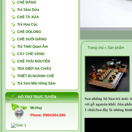
CHÈ ĐẮNG
Trà Sâm Dứa
CHÈ TÀ XÙA
Trà Hoa Cúc
CHÈ OOLONG
CHÈ SUỐI GIÀNG
Trà Thiết Quan Âm
Trang chủ
»
Sản phẩm
CÂY CHÈ VẰNG
CHÈ THÁI NGUYÊN
TRÀ DIỆP HẠ CHÂU
THIẾT BỊ NGÀNH CHÈ
Trà Sơn Mật Hồng Sâm
HỖ TRỢ TRỰC TUYẾN
Sau những bộ bàn trà mức t
với gỗ nguyên khối .Sản phầ
Mr.Huy
1 chút.Sau đây là những hìn
Phone: 0984.904.686