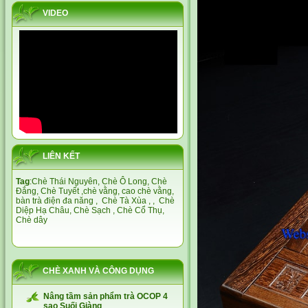
VIDEO
LIÊN KẾT
Tag
:
Chè Thái Nguyên,
Chè Ô Long,
Chè
Đắng
,
Chè Tuyết
,
chè vằng
,
cao chè vằng
,
bàn trà điện đa năng
,
Chè Tà Xùa
, ,
Chè
Diệp Hạ Châu,
Chè Sạch
,
Chè Cổ Thụ
,
Chè dây
CHÈ XANH VÀ CÔNG DỤNG
Nâng tầm sản phẩm trà OCOP 4
sao Suối Giàng