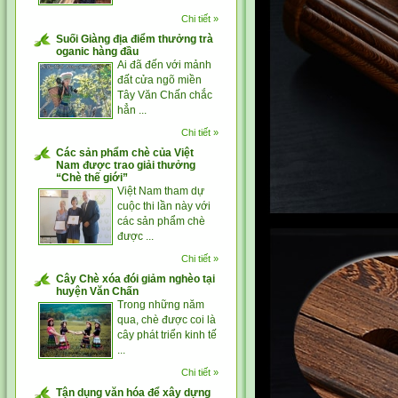
Chi tiết »
Suối Giàng địa điểm thưởng trà
oganic hàng đầu
Ai đã đến với mảnh
đất cửa ngõ miền
Tây Văn Chấn chắc
hẳn ...
Chi tiết »
Các sản phẩm chè của Việt
Nam được trao giải thưởng
“Chè thế giới”
Việt Nam tham dự
cuộc thi lần này với
các sản phẩm chè
được ...
Chi tiết »
Cây Chè xóa đói giảm nghèo tại
huyện Văn Chấn
Trong những năm
qua, chè được coi là
cây phát triển kinh tế
...
Chi tiết »
Tận dụng văn hóa để xây dựng